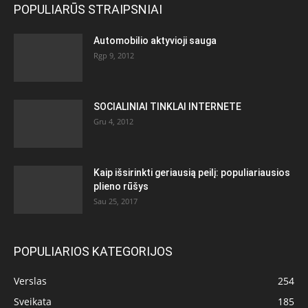
POPULIARŪS STRAIPSNIAI
Automobilio aktyvioji sauga
Rgp 9, 2012
SOCIALINIAI TINKLAI INTERNETE
Gru 4, 2012
Kaip išsirinkti geriausią peilį: populiariausios
plieno rūšys
Sau 25, 2017
POPULIARIOS KATEGORIJOS
Verslas
254
Sveikata
185