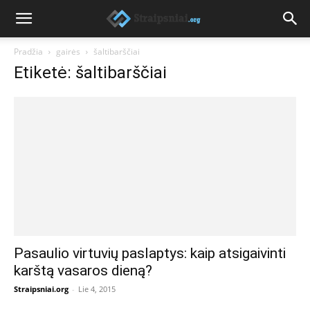
Pradžia
gairės
šaltibarščiai
Etiketė: šaltibarščiai
Pasaulio virtuvių paslaptys: kaip atsigaivinti
karštą vasaros dieną?
Straipsniai.org
-
Lie 4, 2015