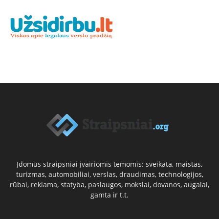
Įdomūs straipsniai įvairiomis temomis: sveikata, maistas,
turizmas, automobiliai, verslas, draudimas, technologijos,
rūbai, reklama, statyba, paslaugos, mokslai, dovanos, augalai,
gamta ir t.t.