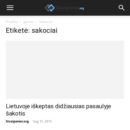
Pradžia
gairės
Sakociai
Etiketė: sakociai
Lietuvoje iškeptas didžiausias pasaulyje
šakotis
Straipsniai.org
-
Geg 31, 2015