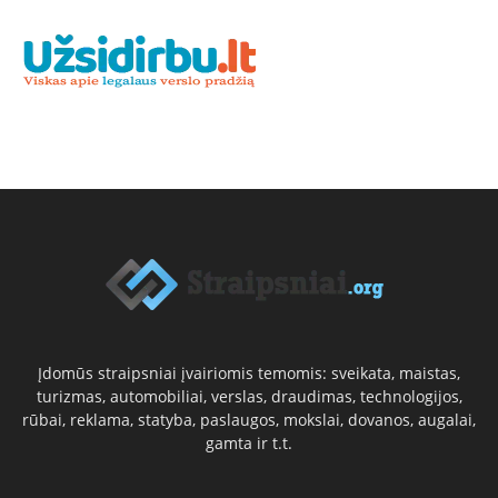
Įdomūs straipsniai įvairiomis temomis: sveikata, maistas,
turizmas, automobiliai, verslas, draudimas, technologijos,
rūbai, reklama, statyba, paslaugos, mokslai, dovanos, augalai,
gamta ir t.t.