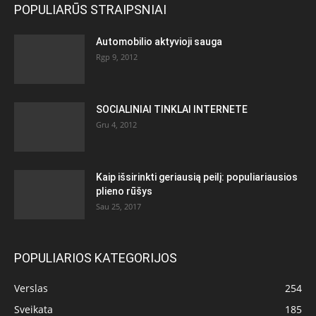
POPULIARŪS STRAIPSNIAI
Automobilio aktyvioji sauga
Rgp 9, 2012
SOCIALINIAI TINKLAI INTERNETE
Gru 4, 2012
Kaip išsirinkti geriausią peilį: populiariausios
plieno rūšys
Sau 25, 2017
POPULIARIOS KATEGORIJOS
Verslas
254
Sveikata
185