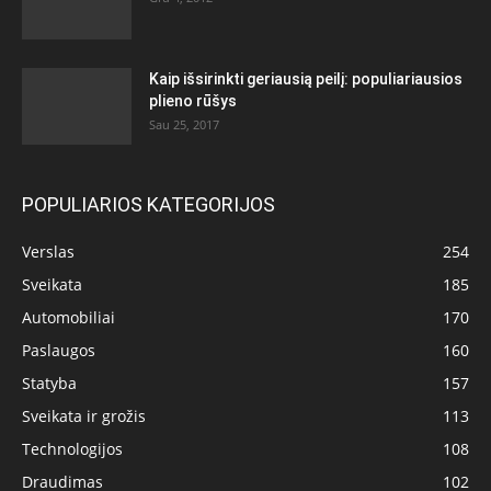
Kaip išsirinkti geriausią peilį: populiariausios
plieno rūšys
Sau 25, 2017
POPULIARIOS KATEGORIJOS
Verslas
254
Sveikata
185
Automobiliai
170
Paslaugos
160
Statyba
157
Sveikata ir grožis
113
Technologijos
108
Draudimas
102