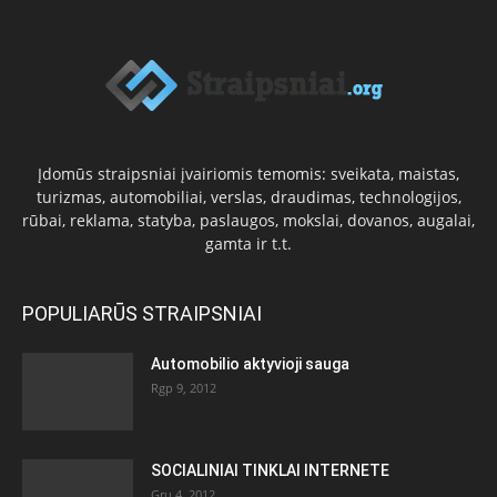
Įdomūs straipsniai įvairiomis temomis: sveikata, maistas,
turizmas, automobiliai, verslas, draudimas, technologijos,
rūbai, reklama, statyba, paslaugos, mokslai, dovanos, augalai,
gamta ir t.t.
POPULIARŪS STRAIPSNIAI
Automobilio aktyvioji sauga
Rgp 9, 2012
SOCIALINIAI TINKLAI INTERNETE
Gru 4, 2012