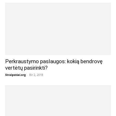
Perkraustymo paslaugos: kokią bendrovę
vertėtų pasirinkti?
Straipsniai.org
-
Bir 2, 2018