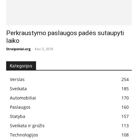
Perkraustymo paslaugos padės sutaupyti
laiko
Straipsniai.org
-
Kov 5, 2018
Kategorijos
Verslas
254
Sveikata
185
Automobiliai
170
Paslaugos
160
Statyba
157
Sveikata ir grožis
113
Technologijos
108