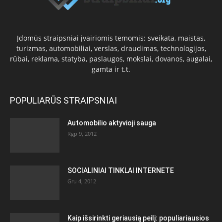
Įdomūs straipsniai įvairiomis temomis: sveikata, maistas,
turizmas, automobiliai, verslas, draudimas, technologijos,
rūbai, reklama, statyba, paslaugos, mokslai, dovanos, augalai,
gamta ir t.t.
POPULIARŪS STRAIPSNIAI
Automobilio aktyvioji sauga
Rgp 9, 2012
SOCIALINIAI TINKLAI INTERNETE
Gru 4, 2012
Kaip išsirinkti geriausią peilį: populiariausios