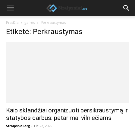
Pradžia
gairės
Perkraustymas
Etiketė: Perkraustymas
Kaip sklandžiai organizuoti persikraustymą ir
statybos darbus: patarimai vilniečiams
Straipsniai.org
-
Lie 22, 2025