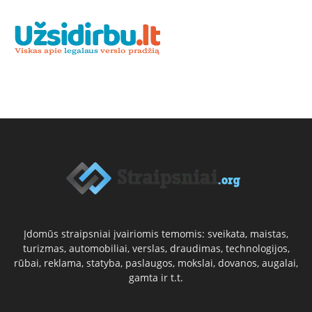
Įdomūs straipsniai įvairiomis temomis: sveikata, maistas,
turizmas, automobiliai, verslas, draudimas, technologijos,
rūbai, reklama, statyba, paslaugos, mokslai, dovanos, augalai,
gamta ir t.t.