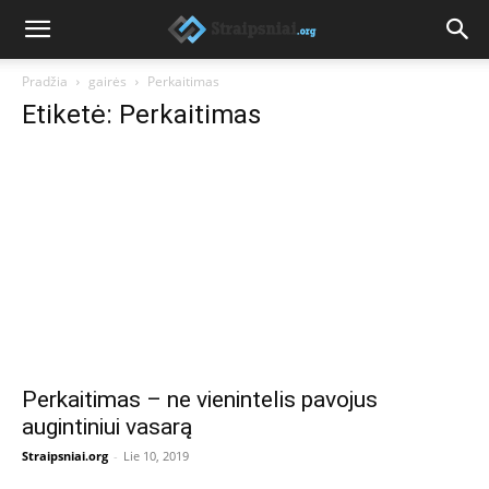
Pradžia
gairės
Perkaitimas
Etiketė: Perkaitimas
Perkaitimas – ne vienintelis pavojus
augintiniui vasarą
Straipsniai.org
-
Lie 10, 2019