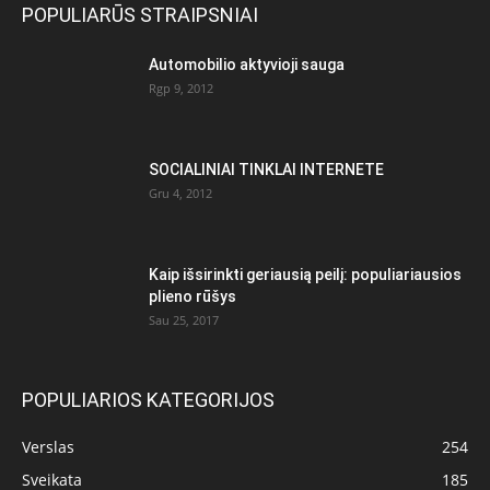
POPULIARŪS STRAIPSNIAI
Automobilio aktyvioji sauga
Rgp 9, 2012
SOCIALINIAI TINKLAI INTERNETE
Gru 4, 2012
Kaip išsirinkti geriausią peilį: populiariausios
plieno rūšys
Sau 25, 2017
POPULIARIOS KATEGORIJOS
Verslas
254
Sveikata
185