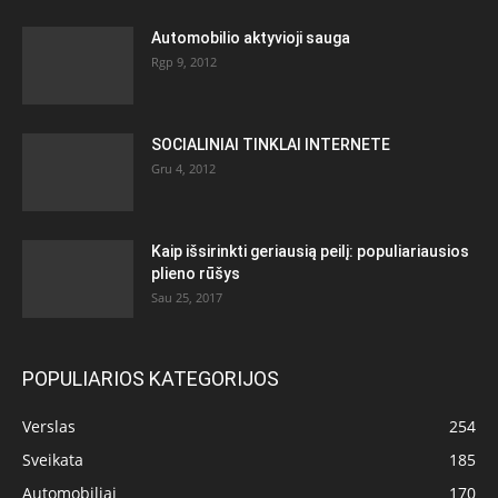
Automobilio aktyvioji sauga
Rgp 9, 2012
SOCIALINIAI TINKLAI INTERNETE
Gru 4, 2012
Kaip išsirinkti geriausią peilį: populiariausios
plieno rūšys
Sau 25, 2017
POPULIARIOS KATEGORIJOS
Verslas
254
Sveikata
185
Automobiliai
170