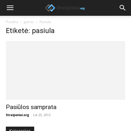
Pradžia
gairės
Pasiula
Etiketė: pasiula
Pasiūlos samprata
Straipsniai.org
-
Lie 25, 2012