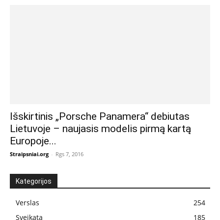
Išskirtinis „Porsche Panamera“ debiutas
Lietuvoje – naujasis modelis pirmą kartą
Europoje...
Straipsniai.org
-
Rgs 7, 2016
Kategorijos
Verslas
254
Sveikata
185