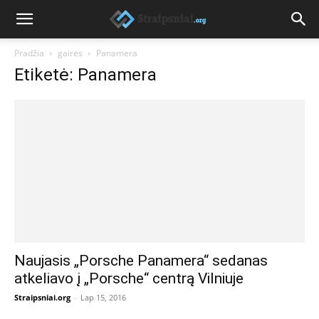
Pradžia
gairės
Panamera
Etiketė: Panamera
Naujasis „Porsche Panamera“ sedanas
atkeliavo į „Porsche“ centrą Vilniuje
Straipsniai.org
-
Lap 15, 2016