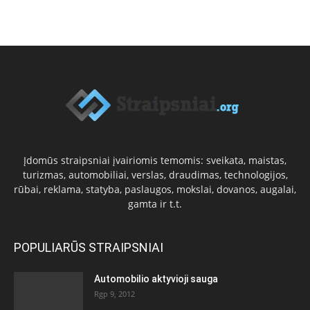
Įdomūs straipsniai įvairiomis temomis: sveikata, maistas,
turizmas, automobiliai, verslas, draudimas, technologijos,
rūbai, reklama, statyba, paslaugos, mokslai, dovanos, augalai,
gamta ir t.t.
POPULIARŪS STRAIPSNIAI
Automobilio aktyvioji sauga
Rgp 9, 2012