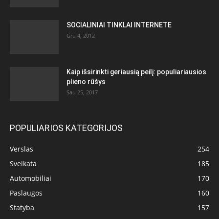
SOCIALINIAI TINKLAI INTERNETE
Gru 4, 2012
Kaip išsirinkti geriausią peilį: populiariausios
plieno rūšys
Sau 25, 2017
POPULIARIOS KATEGORIJOS
Verslas
254
Sveikata
185
Automobiliai
170
Paslaugos
160
Statyba
157