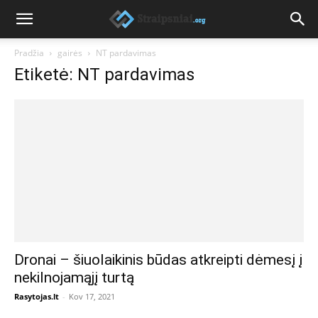
Pradžia
gairės
NT pardavimas
Etiketė: NT pardavimas
Dronai – šiuolaikinis būdas atkreipti dėmesį į
nekilnojamąjį turtą
Rasytojas.lt
-
Kov 17, 2021