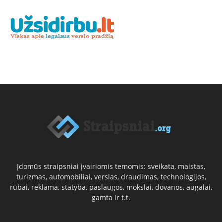
Įdomūs straipsniai įvairiomis temomis: sveikata, maistas,
turizmas, automobiliai, verslas, draudimas, technologijos,
rūbai, reklama, statyba, paslaugos, mokslai, dovanos, augalai,
gamta ir t.t.