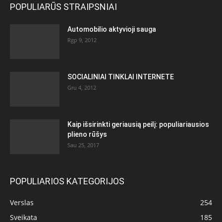
POPULIARŪS STRAIPSNIAI
Automobilio aktyvioji sauga
Rgp 9, 2012
SOCIALINIAI TINKLAI INTERNETE
Gru 4, 2012
Kaip išsirinkti geriausią peilį: populiariausios
plieno rūšys
Sau 25, 2017
POPULIARIOS KATEGORIJOS
Verslas
254
Sveikata
185