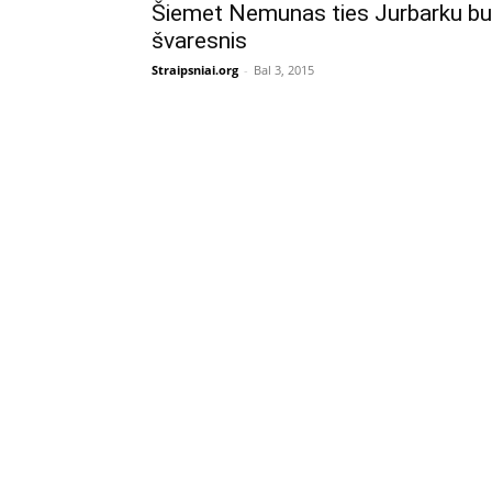
Šiemet Nemunas ties Jurbarku b
švaresnis
Straipsniai.org
-
Bal 3, 2015