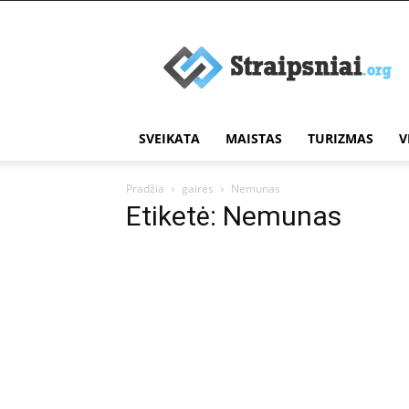
Įdomūs
straipsniai
SVEIKATA
MAISTAS
TURIZMAS
V
Pradžia
gairės
Nemunas
Etiketė: Nemunas