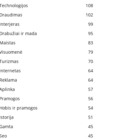
Technologijos
108
Draudimas
102
Interjeras
99
Drabužiai ir mada
95
Maistas
83
Visuomenė
79
Turizmas
70
Internetas
64
Reklama
64
Aplinka
57
Pramogos
56
Hobis ir pramogos
54
Istorija
51
Gamta
45
Seo
45