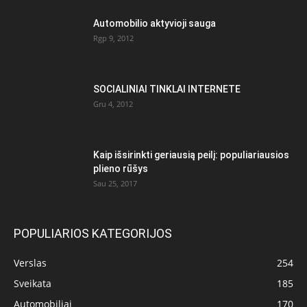
Automobilio aktyvioji sauga
Rgp 9, 2012
SOCIALINIAI TINKLAI INTERNETE
Gru 4, 2012
Kaip išsirinkti geriausią peilį: populiariausios
plieno rūšys
Sau 25, 2017
POPULIARIOS KATEGORIJOS
Verslas
254
Sveikata
185
Automobiliai
170