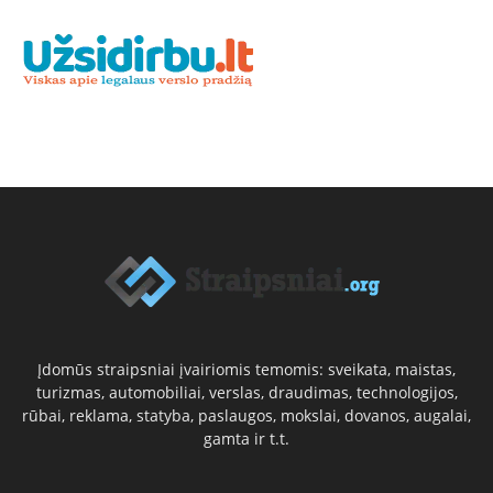
Įdomūs straipsniai įvairiomis temomis: sveikata, maistas,
turizmas, automobiliai, verslas, draudimas, technologijos,
rūbai, reklama, statyba, paslaugos, mokslai, dovanos, augalai,
gamta ir t.t.