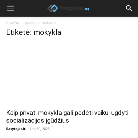
Pradžia
gairės
Mokykla
Etiketė: mokykla
Kaip privati mokykla gali padėti vaikui ugdyti
socializacijos įgūdžius
Rasytojas.lt
-
Lap 30, 2025