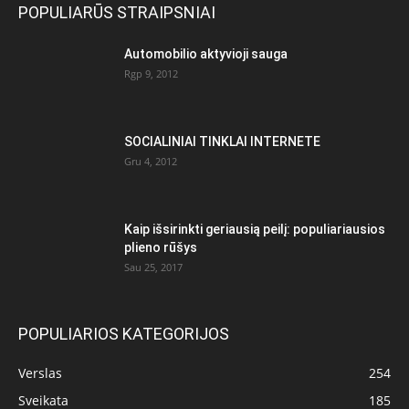
POPULIARŪS STRAIPSNIAI
Automobilio aktyvioji sauga
Rgp 9, 2012
SOCIALINIAI TINKLAI INTERNETE
Gru 4, 2012
Kaip išsirinkti geriausią peilį: populiariausios
plieno rūšys
Sau 25, 2017
POPULIARIOS KATEGORIJOS
Verslas
254
Sveikata
185