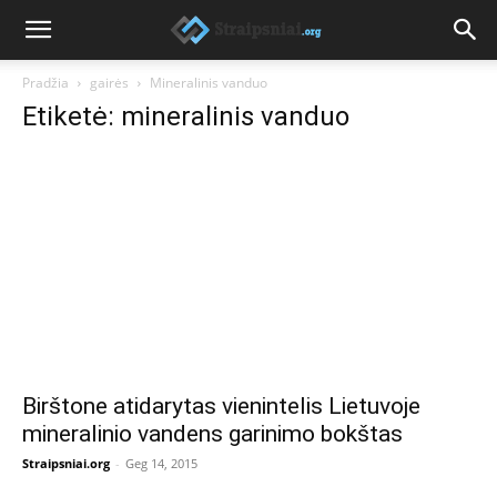
Pradžia
gairės
Mineralinis vanduo
Etiketė: mineralinis vanduo
Birštone atidarytas vienintelis Lietuvoje
mineralinio vandens garinimo bokštas
Straipsniai.org
-
Geg 14, 2015