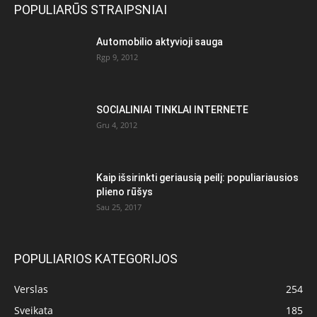
POPULIARŪS STRAIPSNIAI
Automobilio aktyvioji sauga
Rgp 9, 2012
SOCIALINIAI TINKLAI INTERNETE
Gru 4, 2012
Kaip išsirinkti geriausią peilį: populiariausios
plieno rūšys
Sau 25, 2017
POPULIARIOS KATEGORIJOS
Verslas
254
Sveikata
185