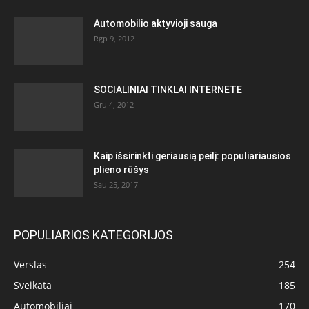
Automobilio aktyvioji sauga
Rgp 9, 2012
SOCIALINIAI TINKLAI INTERNETE
Gru 4, 2012
Kaip išsirinkti geriausią peilį: populiariausios
plieno rūšys
Sau 25, 2017
POPULIARIOS KATEGORIJOS
Verslas
254
Sveikata
185
Automobiliai
170