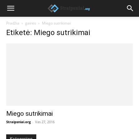
Pradžia
gairės
Miego sutrikimai
Etiketė: Miego sutrikimai
Miego sutrikimai
Straipsniai.org
-
Vas 27, 2016