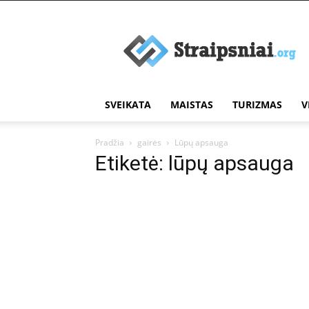
Įdomūs
straipsniai
SVEIKATA
MAISTAS
TURIZMAS
V
Pradžia
gairės
Lūpų apsauga
Etiketė: lūpų apsauga