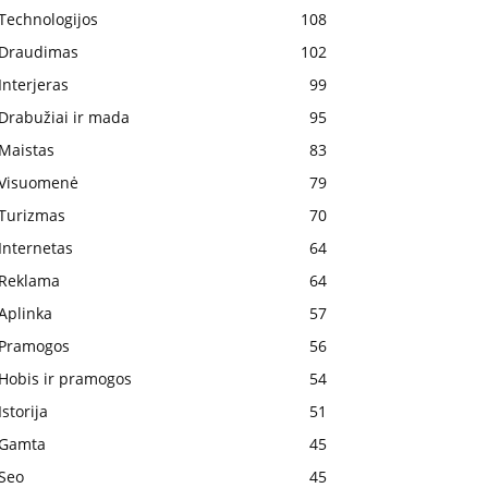
Technologijos
108
Draudimas
102
Interjeras
99
Drabužiai ir mada
95
Maistas
83
Visuomenė
79
Turizmas
70
Internetas
64
Reklama
64
Aplinka
57
Pramogos
56
Hobis ir pramogos
54
Istorija
51
Gamta
45
Seo
45