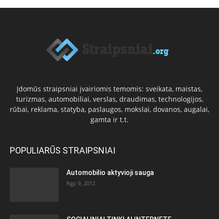
Įdomūs straipsniai įvairiomis temomis: sveikata, maistas,
turizmas, automobiliai, verslas, draudimas, technologijos,
rūbai, reklama, statyba, paslaugos, mokslai, dovanos, augalai,
gamta ir t.t.
POPULIARŪS STRAIPSNIAI
Automobilio aktyvioji sauga
Rgp 9, 2012