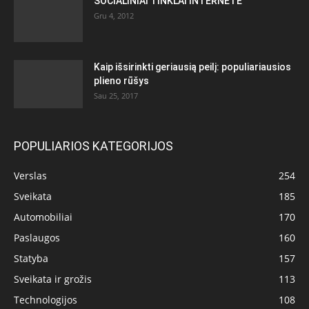
SOCIALINIAI TINKLAI INTERNETE
Gru 4, 2012
Kaip išsirinkti geriausią peilį: populiariausios
plieno rūšys
Sau 25, 2017
POPULIARIOS KATEGORIJOS
Verslas
254
Sveikata
185
Automobiliai
170
Paslaugos
160
Statyba
157
Sveikata ir grožis
113
Technologijos
108