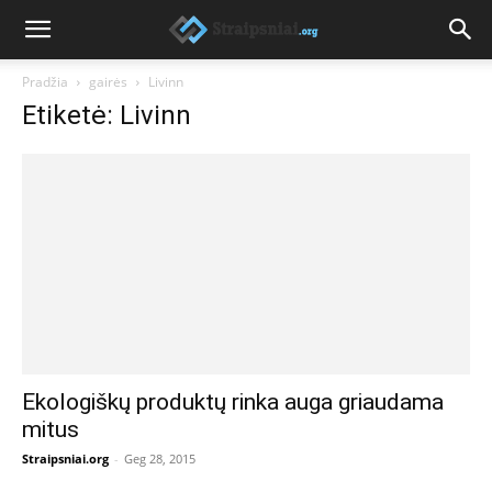
Pradžia
gairės
Livinn
Etiketė: Livinn
Ekologiškų produktų rinka auga griaudama
mitus
Straipsniai.org
-
Geg 28, 2015