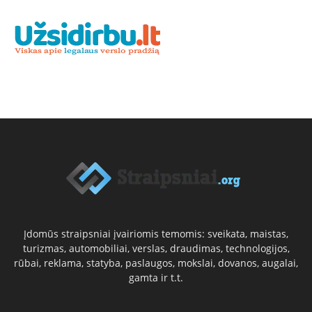
Įdomūs straipsniai įvairiomis temomis: sveikata, maistas,
turizmas, automobiliai, verslas, draudimas, technologijos,
rūbai, reklama, statyba, paslaugos, mokslai, dovanos, augalai,
gamta ir t.t.