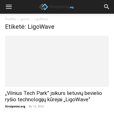
Pradžia
gairės
LigoWave
Etiketė: LigoWave
„Vilnius Tech Park” įsikurs lietuvių bevielio
ryšio technologijų kūrėjai „LigoWave”
Straipsniai.org
-
Bir 13, 2016