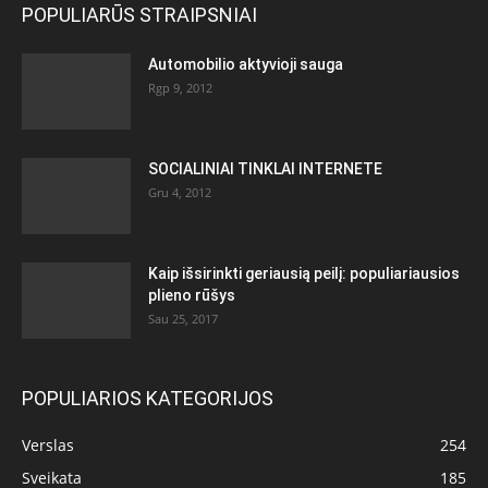
POPULIARŪS STRAIPSNIAI
Automobilio aktyvioji sauga
Rgp 9, 2012
SOCIALINIAI TINKLAI INTERNETE
Gru 4, 2012
Kaip išsirinkti geriausią peilį: populiariausios
plieno rūšys
Sau 25, 2017
POPULIARIOS KATEGORIJOS
Verslas
254
Sveikata
185