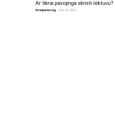
Ar tikrai pavojinga skristi lėktuvu?
Straipsniai.org
-
Kov 25, 2015