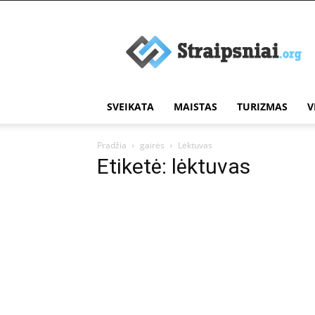
Įdomūs
straipsniai
SVEIKATA
MAISTAS
TURIZMAS
V
Pradžia
gairės
Lėktuvas
Etiketė: lėktuvas