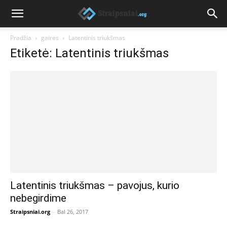
Pradžia
gairės
Latentinis triukšmas
Etiketė: Latentinis triukšmas
Latentinis triukšmas – pavojus, kurio
nebegirdime
Straipsniai.org
-
Bal 26, 2017