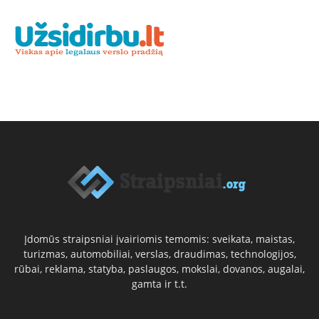
Įdomūs straipsniai įvairiomis temomis: sveikata, maistas,
turizmas, automobiliai, verslas, draudimas, technologijos,
rūbai, reklama, statyba, paslaugos, mokslai, dovanos, augalai,
gamta ir t.t.