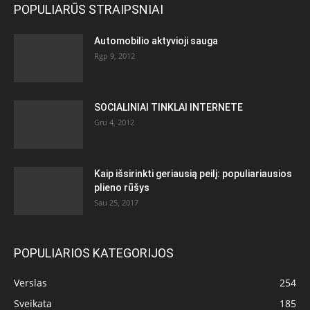
POPULIARŪS STRAIPSNIAI
Automobilio aktyvioji sauga
Rgp 9, 2012
SOCIALINIAI TINKLAI INTERNETE
Gru 4, 2012
Kaip išsirinkti geriausią peilį: populiariausios
plieno rūšys
Sau 25, 2017
POPULIARIOS KATEGORIJOS
Verslas
254
Sveikata
185