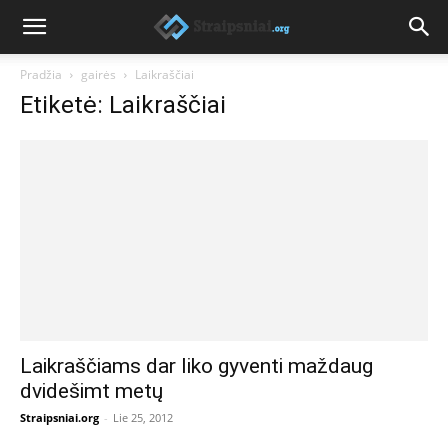
Pradžia
gairės
Laikraščiai
Etiketė: Laikraščiai
Laikraščiams dar liko gyventi maždaug
dvidešimt metų
Straipsniai.org
-
Lie 25, 2012