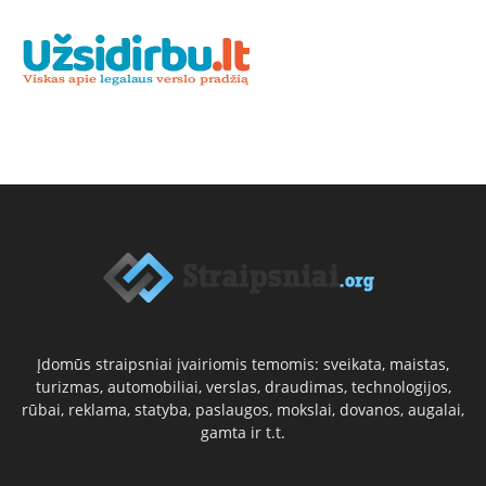
Įdomūs straipsniai įvairiomis temomis: sveikata, maistas,
turizmas, automobiliai, verslas, draudimas, technologijos,
rūbai, reklama, statyba, paslaugos, mokslai, dovanos, augalai,
gamta ir t.t.