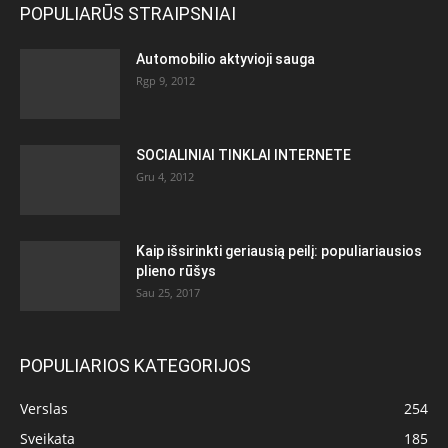
POPULIARŪS STRAIPSNIAI
Automobilio aktyvioji sauga
Rgp 9, 2012
SOCIALINIAI TINKLAI INTERNETE
Gru 4, 2012
Kaip išsirinkti geriausią peilį: populiariausios
plieno rūšys
Sau 25, 2017
POPULIARIOS KATEGORIJOS
Verslas
254
Sveikata
185