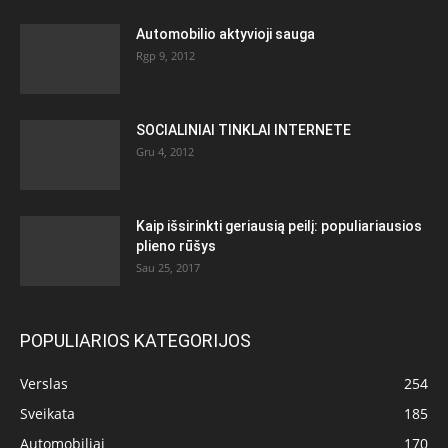
Automobilio aktyvioji sauga
Rgp 9, 2012
SOCIALINIAI TINKLAI INTERNETE
Gru 4, 2012
Kaip išsirinkti geriausią peilį: populiariausios
plieno rūšys
Sau 25, 2017
POPULIARIOS KATEGORIJOS
Verslas
254
Sveikata
185
Automobiliai
170