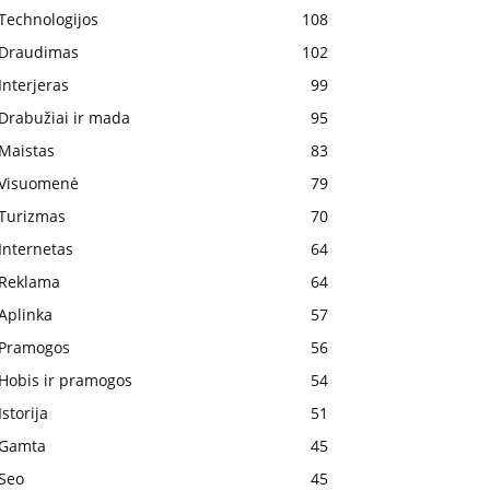
Technologijos
108
Draudimas
102
Interjeras
99
Drabužiai ir mada
95
Maistas
83
Visuomenė
79
Turizmas
70
Internetas
64
Reklama
64
Aplinka
57
Pramogos
56
Hobis ir pramogos
54
Istorija
51
Gamta
45
Seo
45