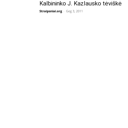
Kalbininko J. Kazlausko tėviškė
Straipsniai.org
-
Geg 3, 2011