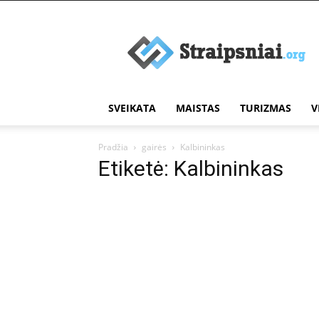
Įdomūs
straipsniai
SVEIKATA
MAISTAS
TURIZMAS
V
Pradžia
gairės
Kalbininkas
Etiketė: Kalbininkas