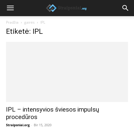
Pradžia
gairės
IPL
Etiketė: IPL
IPL – intensyvios šviesos impulsų
procedūros
Straipsniai.org
-
Bir 15, 2020