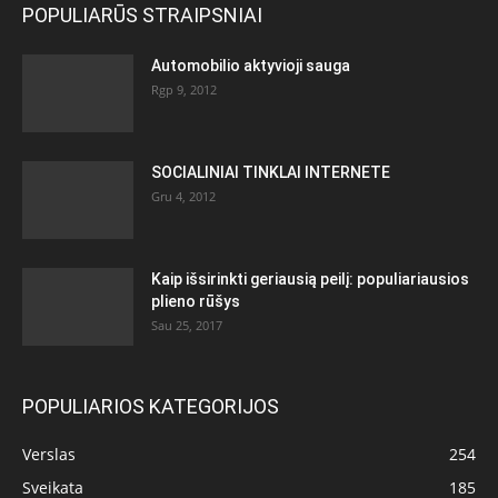
POPULIARŪS STRAIPSNIAI
Automobilio aktyvioji sauga
Rgp 9, 2012
SOCIALINIAI TINKLAI INTERNETE
Gru 4, 2012
Kaip išsirinkti geriausią peilį: populiariausios
plieno rūšys
Sau 25, 2017
POPULIARIOS KATEGORIJOS
Verslas
254
Sveikata
185