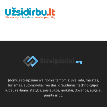
Įdomūs straipsniai įvairiomis temomis: sveikata, maistas,
turizmas, automobiliai, verslas, draudimas, technologijos,
rūbai, reklama, statyba, paslaugos, mokslai, dovanos, augalai,
gamta ir t.t.