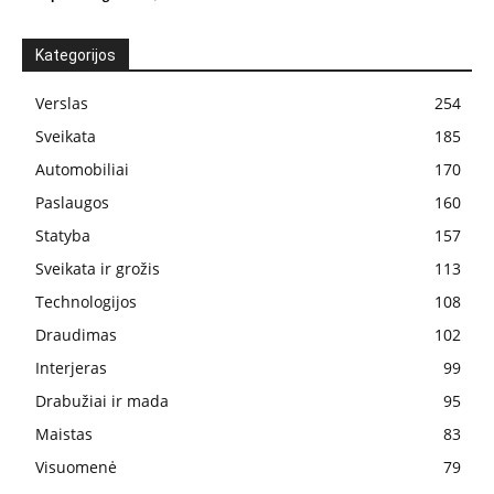
Kategorijos
Verslas
254
Sveikata
185
Automobiliai
170
Paslaugos
160
Statyba
157
Sveikata ir grožis
113
Technologijos
108
Draudimas
102
Interjeras
99
Drabužiai ir mada
95
Maistas
83
Visuomenė
79