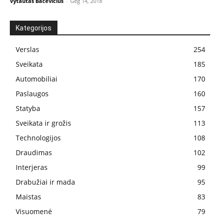
Vytautas Bacevičius
-
Geg 14, 2018
Kategorijos
Verslas
254
Sveikata
185
Automobiliai
170
Paslaugos
160
Statyba
157
Sveikata ir grožis
113
Technologijos
108
Draudimas
102
Interjeras
99
Drabužiai ir mada
95
Maistas
83
Visuomenė
79