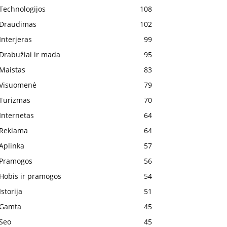
Technologijos
108
Draudimas
102
Interjeras
99
Drabužiai ir mada
95
Maistas
83
Visuomenė
79
Turizmas
70
Internetas
64
Reklama
64
Aplinka
57
Pramogos
56
Hobis ir pramogos
54
Istorija
51
Gamta
45
Seo
45