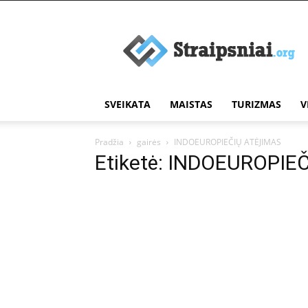
Įdomūs
straipsniai
SVEIKATA
MAISTAS
TURIZMAS
V
Pradžia
gairės
INDOEUROPIEČIŲ ATĖJIMAS
Etiketė: INDOEUROPIE