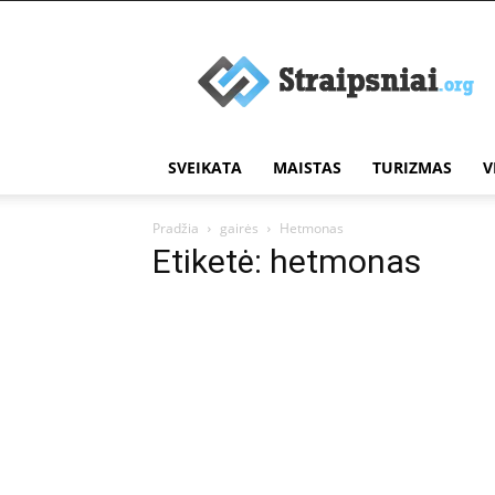
Įdomūs
straipsniai
SVEIKATA
MAISTAS
TURIZMAS
V
Pradžia
gairės
Hetmonas
Etiketė: hetmonas