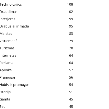
Technologijos
108
Draudimas
102
Interjeras
99
Drabužiai ir mada
95
Maistas
83
Visuomenė
79
Turizmas
70
Internetas
64
Reklama
64
Aplinka
57
Pramogos
56
Hobis ir pramogos
54
Istorija
51
Gamta
45
Seo
45