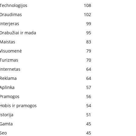
Technologijos
108
Draudimas
102
Interjeras
99
Drabužiai ir mada
95
Maistas
83
Visuomenė
79
Turizmas
70
Internetas
64
Reklama
64
Aplinka
57
Pramogos
56
Hobis ir pramogos
54
Istorija
51
Gamta
45
Seo
45