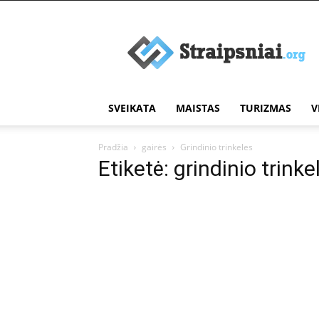
Įdomūs
straipsniai
SVEIKATA
MAISTAS
TURIZMAS
V
Pradžia
gairės
Grindinio trinkeles
Etiketė: grindinio trinke