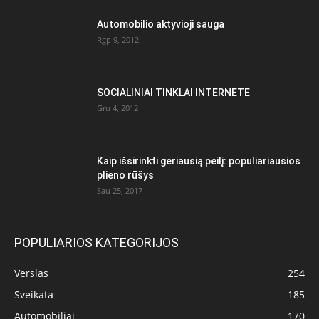
Automobilio aktyvioji sauga
Rgp 9, 2012
SOCIALINIAI TINKLAI INTERNETE
Gru 4, 2012
Kaip išsirinkti geriausią peilį: populiariausios
plieno rūšys
Sau 25, 2017
POPULIARIOS KATEGORIJOS
Verslas
254
Sveikata
185
Automobiliai
170