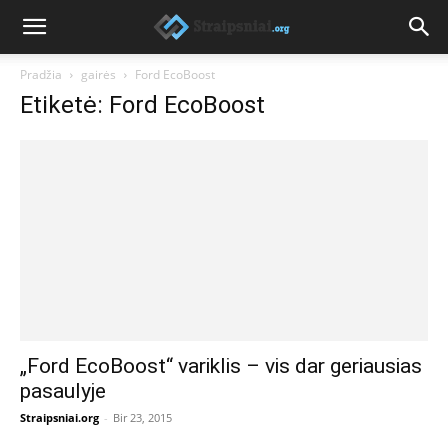
Pradžia
gairės
Ford EcoBoost
Etiketė: Ford EcoBoost
„Ford EcoBoost“ variklis – vis dar geriausias
pasaulyje
Straipsniai.org
-
Bir 23, 2015