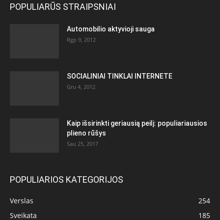
POPULIARŪS STRAIPSNIAI
Automobilio aktyvioji sauga
Rgp 9, 2012
SOCIALINIAI TINKLAI INTERNETE
Gru 4, 2012
Kaip išsirinkti geriausią peilį: populiariausios
plieno rūšys
Sau 25, 2017
POPULIARIOS KATEGORIJOS
Verslas
254
Sveikata
185