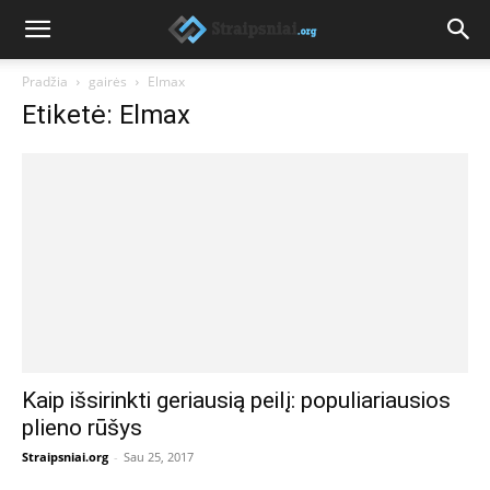
Pradžia
gairės
Elmax
Etiketė: Elmax
Kaip išsirinkti geriausią peilį: populiariausios
plieno rūšys
Straipsniai.org
-
Sau 25, 2017