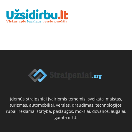
Įdomūs straipsniai įvairiomis temomis: sveikata, maistas,
turizmas, automobiliai, verslas, draudimas, technologijos,
rūbai, reklama, statyba, paslaugos, mokslai, dovanos, augalai,
gamta ir t.t.