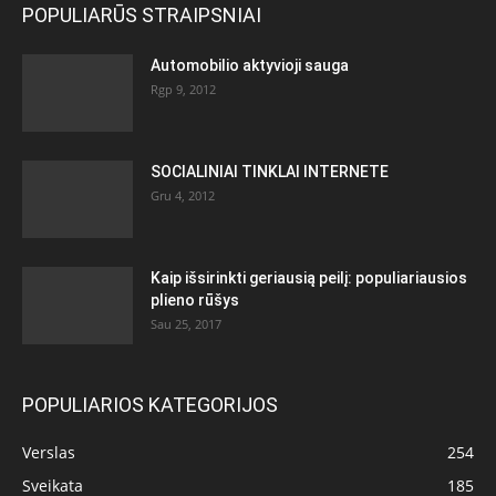
POPULIARŪS STRAIPSNIAI
Automobilio aktyvioji sauga
Rgp 9, 2012
SOCIALINIAI TINKLAI INTERNETE
Gru 4, 2012
Kaip išsirinkti geriausią peilį: populiariausios
plieno rūšys
Sau 25, 2017
POPULIARIOS KATEGORIJOS
Verslas
254
Sveikata
185