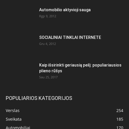
Automobilio aktyvioji sauga
Rgp 9, 2012
SOCIALINIAI TINKLAI INTERNETE
Gru 4, 2012
Kaip išsirinkti geriausią peilį: populiariausios
plieno rūšys
Sau 25, 2017
POPULIARIOS KATEGORIJOS
Verslas
254
Sveikata
185
Automobiliai
170