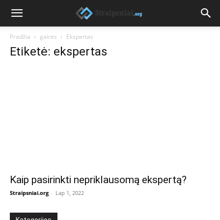
Pradžia
gairės
Ekspertas
Etiketė: ekspertas
Kaip pasirinkti nepriklausomą ekspertą?
Straipsniai.org
-
Lap 1, 2022