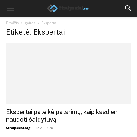
Pradžia
gairės
Ekspertai
Etiketė: Ekspertai
Ekspertai pateikė patarimų, kaip kasdien
naudoti šaldytuvą
Straipsniai.org
-
Lie 21, 2020