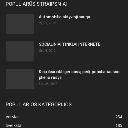
POPULIARŪS STRAIPSNIAI
Automobilio aktyvioji sauga
Rgp 9, 2012
SOCIALINIAI TINKLAI INTERNETE
Gru 4, 2012
Kaip išsirinkti geriausią peilį: populiariausios
plieno rūšys
Sau 25, 2017
POPULIARIOS KATEGORIJOS
Verslas
254
Sveikata
185