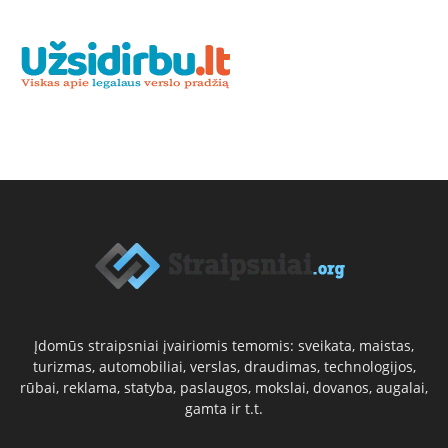
Įdomūs straipsniai įvairiomis temomis: sveikata, maistas,
turizmas, automobiliai, verslas, draudimas, technologijos,
rūbai, reklama, statyba, paslaugos, mokslai, dovanos, augalai,
gamta ir t.t.