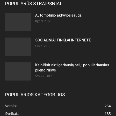
POPULIARŪS STRAIPSNIAI
Automobilio aktyvioji sauga
Rgp 9, 2012
SOCIALINIAI TINKLAI INTERNETE
Gru 4, 2012
Kaip išsirinkti geriausią peilį: populiariausios
plieno rūšys
Sau 25, 2017
POPULIARIOS KATEGORIJOS
Verslas
254
Sveikata
185