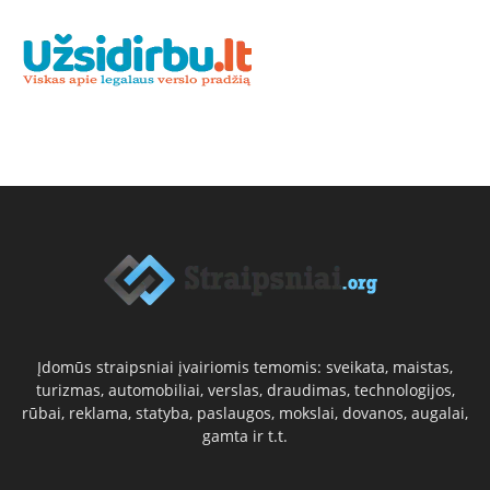
Įdomūs straipsniai įvairiomis temomis: sveikata, maistas,
turizmas, automobiliai, verslas, draudimas, technologijos,
rūbai, reklama, statyba, paslaugos, mokslai, dovanos, augalai,
gamta ir t.t.