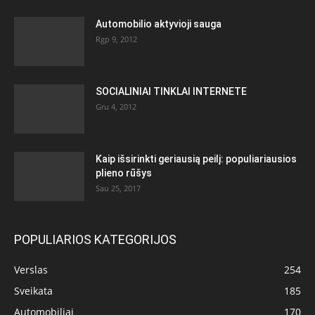
Automobilio aktyvioji sauga
Rgp 9, 2012
SOCIALINIAI TINKLAI INTERNETE
Gru 4, 2012
Kaip išsirinkti geriausią peilį: populiariausios
plieno rūšys
Sau 25, 2017
POPULIARIOS KATEGORIJOS
Verslas
254
Sveikata
185
Automobiliai
170