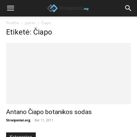
Pradžia
gairės
Čiapo
Etiketė: Čiapo
Antano Čiapo botanikos sodas
Straipsniai.org
-
Bal 11, 2011