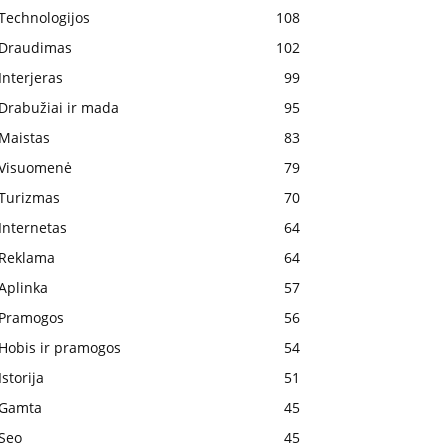
Technologijos
108
Draudimas
102
Interjeras
99
Drabužiai ir mada
95
Maistas
83
Visuomenė
79
Turizmas
70
Internetas
64
Reklama
64
Aplinka
57
Pramogos
56
Hobis ir pramogos
54
Istorija
51
Gamta
45
Seo
45