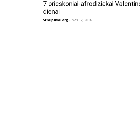
7 prieskoniai-afrodiziakai Valentin
dienai
Straipsniai.org
-
Vas 12, 2016