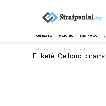
Įdomūs
straipsniai
SVEIKATA
MAISTAS
TURIZMAS
V
Pradžia
gairės
Ceilono cinamono lazdelės
Etiketė: Ceilono cinam