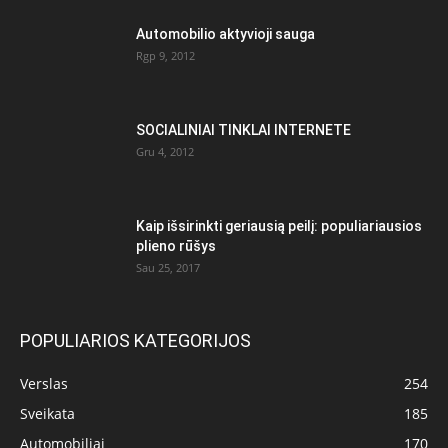
Automobilio aktyvioji sauga
Rgp 9, 2012
SOCIALINIAI TINKLAI INTERNETE
Gru 4, 2012
Kaip išsirinkti geriausią peilį: populiariausios
plieno rūšys
Sau 25, 2017
POPULIARIOS KATEGORIJOS
Verslas
254
Sveikata
185
Automobiliai
170