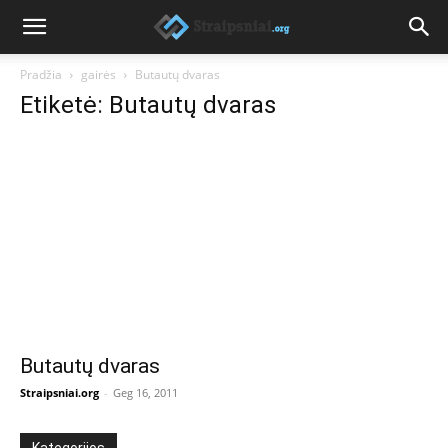
Pradžia
gairės
Butautų dvaras
Etiketė: Butautų dvaras
Butautų dvaras
Straipsniai.org
-
Geg 16, 2011