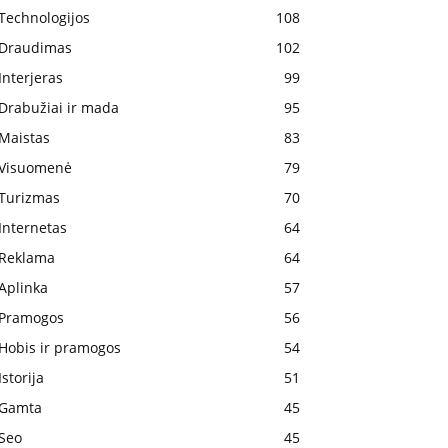
Technologijos
108
Draudimas
102
Interjeras
99
Drabužiai ir mada
95
Maistas
83
Visuomenė
79
Turizmas
70
Internetas
64
Reklama
64
Aplinka
57
Pramogos
56
Hobis ir pramogos
54
Istorija
51
Gamta
45
Seo
45