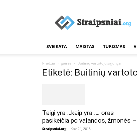
Įdomūs
straipsniai
SVEIKATA
MAISTAS
TURIZMAS
V
Pradžia
gairės
Buitinių vartotojų sąjunga
Etiketė: Buitinių vartot
Taigi yra …kaip yra …. oras
pasikeičia po valandos, žmonės –.
Straipsniai.org
-
Kov 24, 2015