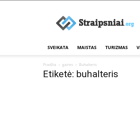
Įdomūs
straipsniai
SVEIKATA
MAISTAS
TURIZMAS
V
Pradžia
gairės
Buhalteris
Etiketė: buhalteris