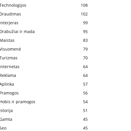
Technologijos
108
Draudimas
102
Interjeras
99
Drabužiai ir mada
95
Maistas
83
Visuomenė
79
Turizmas
70
Internetas
64
Reklama
64
Aplinka
57
Pramogos
56
Hobis ir pramogos
54
Istorija
51
Gamta
45
Seo
45