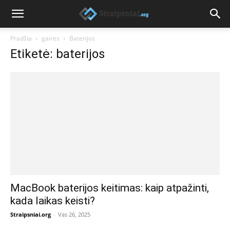
Pradžia
gairės
Baterijos
Etiketė: baterijos
MacBook baterijos keitimas: kaip atpažinti,
kada laikas keisti?
Straipsniai.org
-
Vas 26, 2025