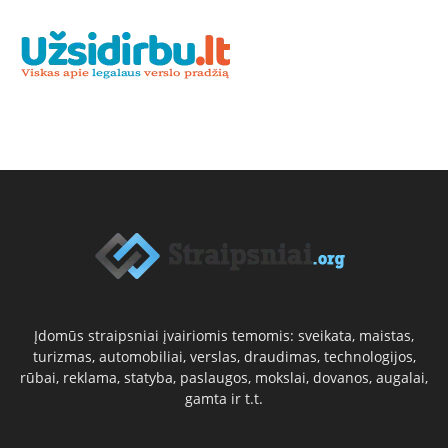
Įdomūs straipsniai įvairiomis temomis: sveikata, maistas,
turizmas, automobiliai, verslas, draudimas, technologijos,
rūbai, reklama, statyba, paslaugos, mokslai, dovanos, augalai,
gamta ir t.t.