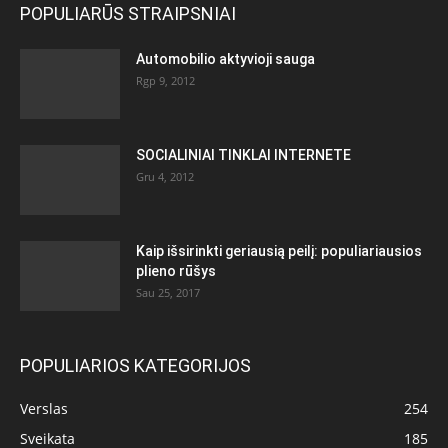
POPULIARŪS STRAIPSNIAI
Automobilio aktyvioji sauga
Rgp 9, 2012
SOCIALINIAI TINKLAI INTERNETE
Gru 4, 2012
Kaip išsirinkti geriausią peilį: populiariausios
plieno rūšys
Sau 25, 2017
POPULIARIOS KATEGORIJOS
Verslas
254
Sveikata
185