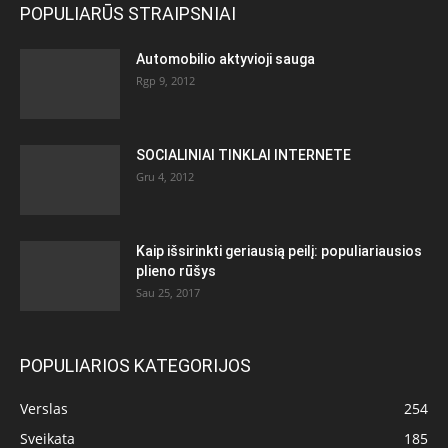
POPULIARŪS STRAIPSNIAI
Automobilio aktyvioji sauga
Rgp 9, 2012
SOCIALINIAI TINKLAI INTERNETE
Gru 4, 2012
Kaip išsirinkti geriausią peilį: populiariausios
plieno rūšys
Sau 25, 2017
POPULIARIOS KATEGORIJOS
Verslas
254
Sveikata
185