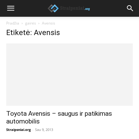
Pradžia
gairės
Avensis
Etiketė: Avensis
Toyota Avensis – saugus ir patikimas
automobilis
Straipsniai.org
-
Sau 9, 2013