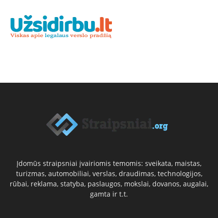
Įdomūs straipsniai įvairiomis temomis: sveikata, maistas,
turizmas, automobiliai, verslas, draudimas, technologijos,
rūbai, reklama, statyba, paslaugos, mokslai, dovanos, augalai,
gamta ir t.t.