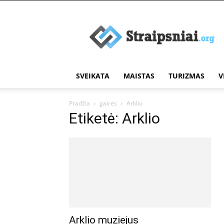
Įdomūs
straipsniai
SVEIKATA
MAISTAS
TURIZMAS
V
Pradžia
gairės
Arklio
Etiketė: Arklio
Arklio muziejus