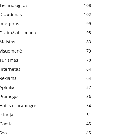
Technologijos
108
Draudimas
102
Interjeras
99
Drabužiai ir mada
95
Maistas
83
Visuomenė
79
Turizmas
70
Internetas
64
Reklama
64
Aplinka
57
Pramogos
56
Hobis ir pramogos
54
Istorija
51
Gamta
45
Seo
45