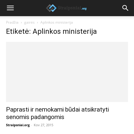
Pradžia
gairės
Aplinkos ministerija
Etiketė: Aplinkos ministerija
Paprasti ir nemokami būdai atsikratyti
senomis padangomis
Straipsniai.org
-
Kov 27, 2015