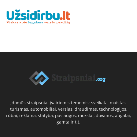
Įdomūs straipsniai įvairiomis temomis: sveikata, maistas,
turizmas, automobiliai, verslas, draudimas, technologijos,
rūbai, reklama, statyba, paslaugos, mokslai, dovanos, augalai,
gamta ir t.t.