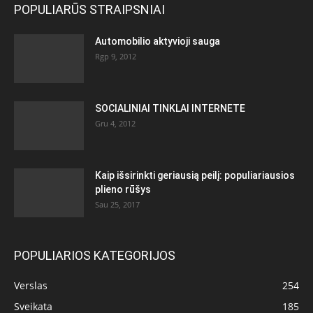
POPULIARŪS STRAIPSNIAI
Automobilio aktyvioji sauga
Rgp 9, 2012
SOCIALINIAI TINKLAI INTERNETE
Gru 4, 2012
Kaip išsirinkti geriausią peilį: populiariausios
plieno rūšys
Sau 25, 2017
POPULIARIOS KATEGORIJOS
Verslas
254
Sveikata
185