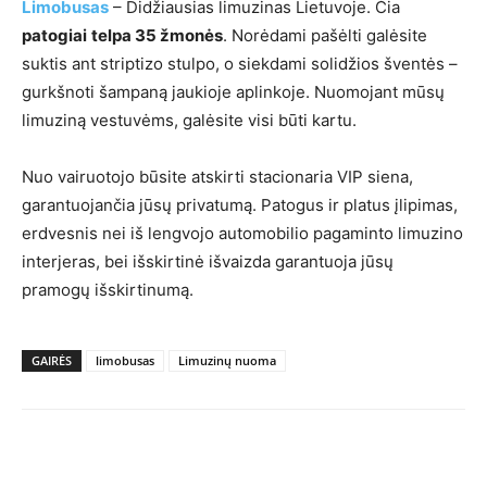
Limobusas
– Didžiausias limuzinas Lietuvoje. Čia
patogiai
telpa 35 žmonės
. Norėdami pašėlti galėsite
suktis ant striptizo stulpo, o siekdami solidžios šventės –
gurkšnoti šampaną jaukioje aplinkoje. Nuomojant mūsų
limuziną vestuvėms, galėsite visi būti kartu.
Nuo vairuotojo būsite atskirti stacionaria VIP siena,
garantuojančia jūsų privatumą. Patogus ir platus įlipimas,
erdvesnis nei iš lengvojo automobilio pagaminto limuzino
interjeras, bei išskirtinė išvaizda garantuoja jūsų
pramogų išskirtinumą.
GAIRĖS
limobusas
Limuzinų nuoma