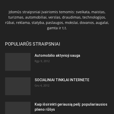
Įdomūs straipsniai įvairiomis temomis: sveikata, maistas,
turizmas, automobiliai, verslas, draudimas, technologijos,
rūbai, reklama, statyba, paslaugos, mokslai, dovanos, augalai,
gamta ir t.t.
POPULIARŪS STRAIPSNIAI
Automobilio aktyvioji sauga
Rgp 9, 2012
SOCIALINIAI TINKLAI INTERNETE
Gru 4, 2012
Kaip išsirinkti geriausią peilį: populiariausios
plieno rūšys