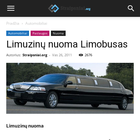
Pradžia
Automobiliai
Automobiliai
Paslaugos
Nuoma
Limuzinų nuoma Limobusas
Autorius:
Straipsniai.org
-
Vas 26, 2011
2676
Limuzinų nuoma