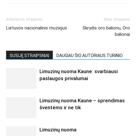
Ankstesnis straipsnis
Kitas straipsnis
Lietuvos nacionalinis muziejus
Skrydis oro balionu, Oro
balionai
SUSIJĘ STRAIPSNIAI
DAUGIAU ŠIO AUTORIAUS TURINIO
Limuzinų nuoma Kaune: svarbiausi
paslaugos privalumai
Limuzinų nuoma Kaune – sprendimas
šventėms ir ne tik
Limuzinų nuoma