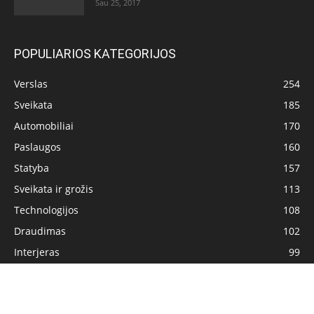
Sau 25, 2017
POPULIARIOS KATEGORIJOS
Verslas
254
Sveikata
185
Automobiliai
170
Paslaugos
160
Statyba
157
Sveikata ir grožis
113
Technologijos
108
Draudimas
102
Interjeras
99
Pagrindinis
Privatumo politika
Turinio naudojimo sąlygos
Kontaktai