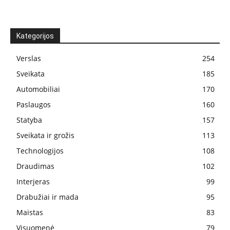
Kategorijos
Verslas
254
Sveikata
185
Automobiliai
170
Paslaugos
160
Statyba
157
Sveikata ir grožis
113
Technologijos
108
Draudimas
102
Interjeras
99
Drabužiai ir mada
95
Maistas
83
Visuomenė
79