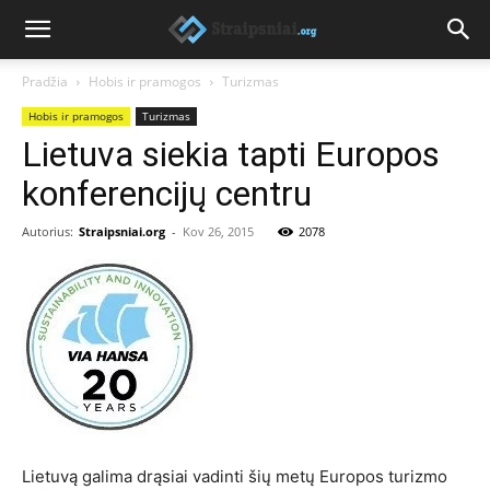
Pradžia
Hobis ir pramogos
Turizmas
Hobis ir pramogos
Turizmas
Lietuva siekia tapti Europos
konferencijų centru
Autorius:
Straipsniai.org
-
Kov 26, 2015
2078
Lietuvą galima drąsiai vadinti šių metų Europos turizmo