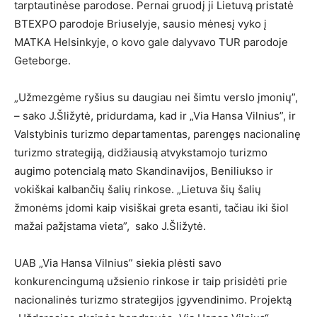
tarptautinėse parodose. Pernai gruodį ji Lietuvą pristatė
BTEXPO parodoje Briuselyje, sausio mėnesį vyko į
MATKA Helsinkyje, o kovo gale dalyvavo TUR parodoje
Geteborge.
„Užmezgėme ryšius su daugiau nei šimtu verslo įmonių”,
– sako J.Šližytė, pridurdama, kad ir „Via Hansa Vilnius”, ir
Valstybinis turizmo departamentas, parengęs nacionalinę
turizmo strategiją, didžiausią atvykstamojo turizmo
augimo potencialą mato Skandinavijos, Beniliukso ir
vokiškai kalbančių šalių rinkose. „Lietuva šių šalių
žmonėms įdomi kaip visiškai greta esanti, tačiau iki šiol
mažai pažįstama vieta”, sako J.Šližytė.
UAB „Via Hansa Vilnius” siekia plėsti savo
konkurencingumą užsienio rinkose ir taip prisidėti prie
nacionalinės turizmo strategijos įgyvendinimo. Projektą