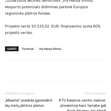
„Uždarosios akcinės bendrovės „Via Hansa Vilnius“
eksporto potencialo didinimas parėmė Europos
regioninės plėtros fondas.
Projekto vertė 30 535,02 EUR, finansavimo suma 60%
projekto vertės.
GAIRĖS
Turizmas
Via Hansa Vilnius
Ankstesnis straipsnis
Kitas straipsnis
„Maxima“ pradeda įgyvendinti
KTU Karjeros centro vadovė:
šių metų plėtros planus
privalomoji karo tarnyba gali
duoti daugiau, nei atimti