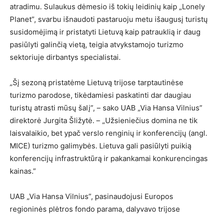
atradimu. Sulaukus dėmesio iš tokių leidinių kaip „Lonely
Planet”, svarbu išnaudoti pastaruoju metu išaugusį turistų
susidomėjimą ir pristatyti Lietuvą kaip patrauklią ir daug
pasiūlyti galinčią vietą, teigia atvykstamojo turizmo
sektoriuje dirbantys specialistai.
„Šį sezoną pristatėme Lietuvą trijose tarptautinėse
turizmo parodose, tikėdamiesi paskatinti dar daugiau
turistų atrasti mūsų šalį”, – sako UAB „Via Hansa Vilnius”
direktorė Jurgita Šližytė. – „Užsieniečius domina ne tik
laisvalaikio, bet ypač verslo renginių ir konferencijų (angl.
MICE) turizmo galimybės. Lietuva gali pasiūlyti puikią
konferencijų infrastruktūrą ir pakankamai konkurencingas
kainas.”
UAB „Via Hansa Vilnius”, pasinaudojusi Europos
regioninės plėtros fondo parama, dalyvavo trijose