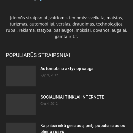
Įdomūs straipsniai įvairiomis temomis: sveikata, maistas,
turizmas, automobiliai, verslas, draudimas, technologijos,
rūbai, reklama, statyba, paslaugos, mokslai, dovanos, augalai,
gamta ir t.t.
POPULIARŪS STRAIPSNIAI
Automobilio aktyvioji sauga
Rgp 9, 2012
SOCIALINIAI TINKLAI INTERNETE
Gru 4, 2012
Kaip išsirinkti geriausią peilį: populiariausios
plieno rūšys