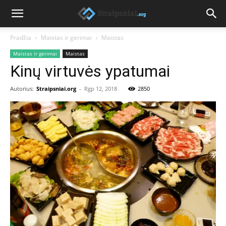
Pradžia
Maistas ir gėrimai
Maistas
Maistas ir gėrimai
Maistas
Kinų virtuvės ypatumai
Autorius:
Straipsniai.org
-
Rgp 12, 2018
2850