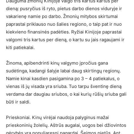
Dauguma žmonių Kinijoje valgo tris kartus kartus per
dieną: pusryčius iš ryto, pietus darbo dienos viduryje ir
vakarienę namie po darbo. Žmonių mitybos skirtumai
paprastai priklauso nuo šalies regiono, o taip pat ir nuo
kiekvieno finansinės padėties. Ryžiai Kinijoje paprastai
valgomi tris kartus per dieną, o kartu su jais ragaujami ir
kiti patiekalai.
Žinoma, apibendrinti kinų valgymo įpročius gana
sudėtinga, kadangi šalyje labai daug skirtingų regionų.
Namie kinai kasdien pasigamina po 3 – 4 patiekalus, o
vienas iš jų visada yra sriuba. Tuo tarpu šventinę dieną
verdama dar daugiau sriubos, o kai kurių rūšių sriuba gali
būti ir saldi.
Prieskoniai. Kinų virėjai naudoja palyginus mažai
prieskoninių žolelių. Aštrūs augalai, uogos bei džiovintos
gėrybės yra populiaresni pagardai. Šeimos pietūs. Ant