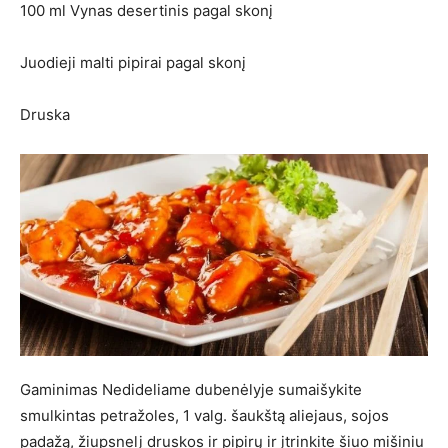
100 ml Vynas desertinis pagal skonį
Juodieji malti pipirai pagal skonį
Druska
Gaminimas Nedideliame dubenėlyje sumaišykite
smulkintas petražoles, 1 valg. šaukštą aliejaus, sojos
padažą, žiupsnelį druskos ir pipirų ir įtrinkite šiuo mišiniu