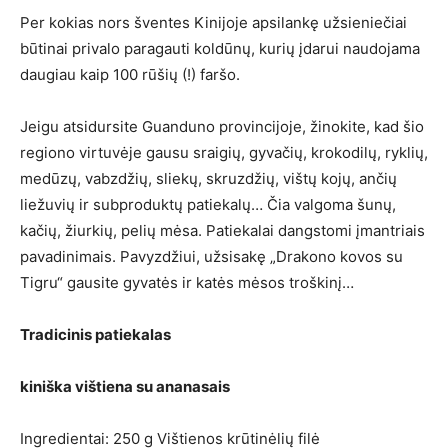
Per kokias nors šventes Kinijoje apsilankę užsieniečiai
būtinai privalo paragauti koldūnų, kurių įdarui naudojama
daugiau kaip 100 rūšių (!) faršo.
Jeigu atsidursite Guanduno provincijoje, žinokite, kad šio
regiono virtuvėje gausu sraigių, gyvačių, krokodilų, ryklių,
medūzų, vabzdžių, sliekų, skruzdžių, vištų kojų, ančių
liežuvių ir subproduktų patiekalų… Čia valgoma šunų,
kačių, žiurkių, pelių mėsa. Patiekalai dangstomi įmantriais
pavadinimais. Pavyzdžiui, užsisakę „Drakono kovos su
Tigru“ gausite gyvatės ir katės mėsos troškinį…
Tradicinis patiekalas
kiniška vištiena su ananasais
Ingredientai: 250 g Vištienos krūtinėlių filė