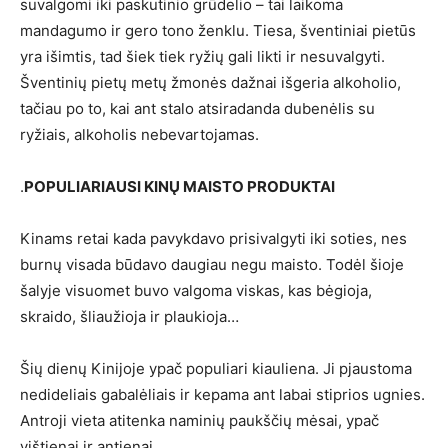
suvalgomi iki paskutinio grūdelio – tai laikoma
mandagumo ir gero tono ženklu. Tiesa, šventiniai pietūs
yra išimtis, tad šiek tiek ryžių gali likti ir nesuvalgyti.
Šventinių pietų metų žmonės dažnai išgeria alkoholio,
tačiau po to, kai ant stalo atsiradanda dubenėlis su
ryžiais, alkoholis nebevartojamas.
.
POPULIARIAUSI KINŲ MAISTO PRODUKTAI
Kinams retai kada pavykdavo prisivalgyti iki soties, nes
burnų visada būdavo daugiau negu maisto. Todėl šioje
šalyje visuomet buvo valgoma viskas, kas bėgioja,
skraido, šliaužioja ir plaukioja…
Šių dienų Kinijoje ypač populiari kiauliena. Ji pjaustoma
nedideliais gabalėliais ir kepama ant labai stiprios ugnies.
Antroji vieta atitenka naminių paukščių mėsai, ypač
vištienai ir antienai.