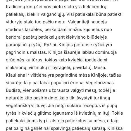
tradicinių kinų šeimos pietų stalo yra tiek bendrų
patiekalų, kiek ir valgančiųjų. Visi patiekalai būna patiekti
viduryje stalo tuo pačiu metu. Valgantieji naudoja
medines lazdeles, perkeldami mažus kąsnelius nuo
bendrai padėtų patiekalų ant kiekvieno bliūdelyje
garuojančių ryžių. Ryžiai. Kinijos pietuose ryžiai yra
pagrindinis maistas. Kinijos šiaurėje labiau dominuoja
grūdinės kultūros, tokios kaip kviečiai (patiekiami
makaronų, virtinukų ir pyragėlių pavidalu). Mėsa.
Kiauliena ir vištiena yra pagrindinė mėsa Kinijoje, tačiau
šiaurėje taip pat labai populiari ėriena. Vegetarizmas.
Budistų vienuoliams uždrausta valgyti mėsą, todėl jie
neturėjo kito pasirinkimo, kaip tik išvystyti turtingą
vegetarišką virtuvę. Jie netgi sukūrė receptus iš pupų
tyrės ir kviečių glitimo (gaunamo iš kvietinių miltų). Tokie
patiekalai jiems lyg ir atstoja patiekalus su mėsa, o taip
pat pailgina ganėtinai spalvingą patiekalų sarašą. Kiniška