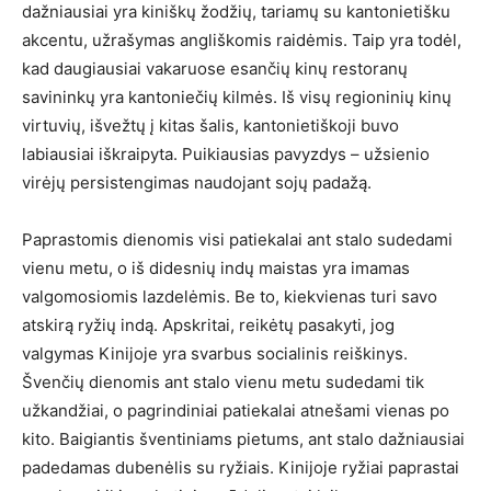
dažniausiai yra kiniškų žodžių, tariamų su kantonietišku
akcentu, užrašymas angliškomis raidėmis. Taip yra todėl,
kad daugiausiai vakaruose esančių kinų restoranų
savininkų yra kantoniečių kilmės. Iš visų regioninių kinų
virtuvių, išvežtų į kitas šalis, kantonietiškoji buvo
labiausiai iškraipyta. Puikiausias pavyzdys – užsienio
virėjų persistengimas naudojant sojų padažą.
Paprastomis dienomis visi patiekalai ant stalo sudedami
vienu metu, o iš didesnių indų maistas yra imamas
valgomosiomis lazdelėmis. Be to, kiekvienas turi savo
atskirą ryžių indą. Apskritai, reikėtų pasakyti, jog
valgymas Kinijoje yra svarbus socialinis reiškinys.
Švenčių dienomis ant stalo vienu metu sudedami tik
užkandžiai, o pagrindiniai patiekalai atnešami vienas po
kito. Baigiantis šventiniams pietums, ant stalo dažniausiai
padedamas dubenėlis su ryžiais. Kinijoje ryžiai paprastai