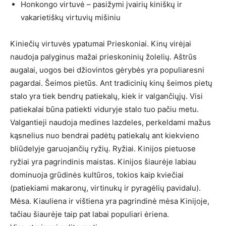
Honkongo virtuvė – pasižymi įvairių kiniškų ir
vakarietiškų virtuvių mišiniu
Kiniečių virtuvės ypatumai Prieskoniai. Kinų virėjai
naudoja palyginus mažai prieskoninių žolelių. Aštrūs
augalai, uogos bei džiovintos gėrybės yra populiaresni
pagardai. Šeimos pietūs. Ant tradicinių kinų šeimos pietų
stalo yra tiek bendrų patiekalų, kiek ir valgančiųjų. Visi
patiekalai būna patiekti viduryje stalo tuo pačiu metu.
Valgantieji naudoja medines lazdeles, perkeldami mažus
kąsnelius nuo bendrai padėtų patiekalų ant kiekvieno
bliūdelyje garuojančių ryžių. Ryžiai. Kinijos pietuose
ryžiai yra pagrindinis maistas. Kinijos šiaurėje labiau
dominuoja grūdinės kultūros, tokios kaip kviečiai
(patiekiami makaronų, virtinukų ir pyragėlių pavidalu).
Mėsa. Kiauliena ir vištiena yra pagrindinė mėsa Kinijoje,
tačiau šiaurėje taip pat labai populiari ėriena.