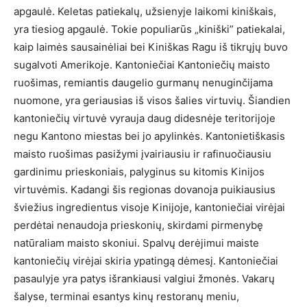
apgaulė. Keletas patiekalų, užsienyje laikomi kiniškais,
yra tiesiog apgaulė. Tokie populiarūs „kiniški” patiekalai,
kaip laimės sausainėliai bei Kiniškas Ragu iš tikrųjų buvo
sugalvoti Amerikoje. Kantoniečiai Kantoniečių maisto
ruošimas, remiantis daugelio gurmanų nenuginčijama
nuomone, yra geriausias iš visos šalies virtuvių. Šiandien
kantoniečių virtuvė vyrauja daug didesnėje teritorijoje
negu Kantono miestas bei jo apylinkės. Kantonietiškasis
maisto ruošimas pasižymi įvairiausiu ir rafinuočiausiu
gardinimu prieskoniais, palyginus su kitomis Kinijos
virtuvėmis. Kadangi šis regionas dovanoja puikiausius
šviežius ingredientus visoje Kinijoje, kantoniečiai virėjai
perdėtai nenaudoja prieskonių, skirdami pirmenybę
natūraliam maisto skoniui. Spalvų derėjimui maiste
kantoniečių virėjai skiria ypatingą dėmesį. Kantoniečiai
pasaulyje yra patys išrankiausi valgiui žmonės. Vakarų
šalyse, terminai esantys kinų restoranų meniu,