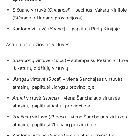
Sičuano virtuvė (
Chuancai
) – paplitusi Vakarų Kinijoje
(Sičuano ir Hunano provincijose)
Kantono virtuvė (
Yuecai
)) – paplitusi Pietų Kinijoje
Aštuonios didžiosios virtuvės:
Shandong
virtuvė (
Lucai
) – sutampa su Pekino virtuve
iš keturių didžiųjų virtuvių
Jiangsu
virtuvė (
Sucai
) – viena Šanchajaus virtuvės
atmainų, paplitusi Jiangsu provincijoje.
Anhui
virtuvė (
Huicai
) – viena Šanchajaus virtuvės
atmainų, paplitusi Anhui provincijoje.
Zhejiang
virtuvė (
Zhecai
) – viena Šanchajaus virtuvės
atmainų, paplitusi Zhejiang provincijoje.
Kantono virtuvė (
Yuecai
) – šiuo atveju apima tik