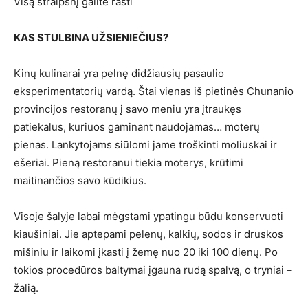
Visą straipsnį galite rasti
KAS STULBINA UŽSIENIEČIUS?
Kinų kulinarai yra pelnę didžiausių pasaulio
eksperimentatorių vardą. Štai vienas iš pietinės Chunanio
provincijos restoranų į savo meniu yra įtraukęs
patiekalus, kuriuos gaminant naudojamas… moterų
pienas. Lankytojams siūlomi jame troškinti moliuskai ir
ešeriai. Pieną restoranui tiekia moterys, krūtimi
maitinančios savo kūdikius.
Visoje šalyje labai mėgstami ypatingu būdu konservuoti
kiaušiniai. Jie aptepami pelenų, kalkių, sodos ir druskos
mišiniu ir laikomi įkasti į žemę nuo 20 iki 100 dienų. Po
tokios procedūros baltymai įgauna rudą spalvą, o tryniai –
žalią.