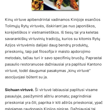
Kinų virtuve apibendrintai vadinamos Kinijoje esančios
Tolimųjų Rytų virtuvės, išskiriant jas nuo japoniškos,
korėjietiškos ir vietnamietiškos. Iš tiesų tai yra keletas
savarankiškų virtuvinių tradicijų, kurios su kitomis Rytų
Azijos virtuvėmis dalijasi daug bendrų produktų,
prieskonių, taip pat filosofija ir maisto apdorojimo
metodais, tačiau turi ir savo specifinių bruožų. Paprastai
pasaulio restoranuose dažniausiai yra paplitusi Kantono
virtuvė, todėl daugumai pasakymas „kinų virtuvė“
asocijuojasi būtent su ja.
Sichuan virtuvė.
Ši virtuvė labiausiai paplitusi visame
pasaulyje, pasižyminti aštriu aromatu; pagrindiniai
prieskoniai yra čili, paprika ir kiti aštrūs prieskoniai, ypač
mėgiamas raudonasis Kinijos pipiras. Dažniausiai tai