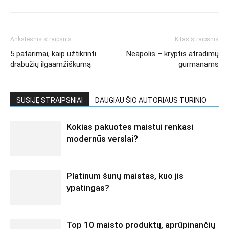
Ankstesnis straipsnis
Kitas straipsnis
5 patarimai, kaip užtikrinti
Neapolis – kryptis atradimų
drabužių ilgaamžiškumą
gurmanams
SUSIJĘ STRAIPSNIAI
DAUGIAU ŠIO AUTORIAUS TURINIO
Kokias pakuotes maistui renkasi
modernūs verslai?
Platinum šunų maistas, kuo jis
ypatingas?
Top 10 maisto produktų, aprūpinančių