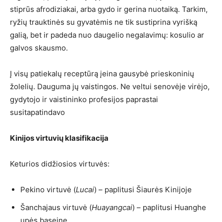
stiprūs afrodiziakai, arba gydo ir gerina nuotaiką. Tarkim,
ryžių trauktinės su gyvatėmis ne tik sustiprina vyrišką
galią, bet ir padeda nuo daugelio negalavimų: kosulio ar
galvos skausmo.
Į visų patiekalų receptūrą įeina gausybė prieskoninių
žolelių. Dauguma jų vaistingos. Ne veltui senovėje virėjo,
gydytojo ir vaistininko profesijos paprastai
susitapatindavo
Kinijos virtuvių klasifikacija
Keturios didžiosios virtuvės:
Pekino virtuvė (
Lucai
) – paplitusi Šiaurės Kinijoje
Šanchajaus virtuvė (
Huayangcai
) – paplitusi Huanghe
upės baseine.