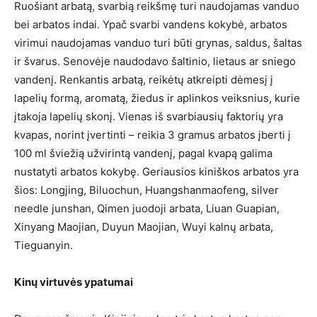
Ruošiant arbatą, svarbią reikšmę turi naudojamas vanduo
bei arbatos indai. Ypač svarbi vandens kokybė, arbatos
virimui naudojamas vanduo turi būti grynas, saldus, šaltas
ir švarus. Senovėje naudodavo šaltinio, lietaus ar sniego
vandenį. Renkantis arbatą, reikėtų atkreipti dėmesį į
lapelių formą, aromatą, žiedus ir aplinkos veiksnius, kurie
įtakoja lapelių skonį. Vienas iš svarbiausių faktorių yra
kvapas, norint įvertinti – reikia 3 gramus arbatos įberti į
100 ml šviežią užvirintą vandenį, pagal kvapą galima
nustatyti arbatos kokybę. Geriausios kiniškos arbatos yra
šios: Longjing, Biluochun, Huangshanmaofeng, silver
needle junshan, Qimen juodoji arbata, Liuan Guapian,
Xinyang Maojian, Duyun Maojian, Wuyi kalnų arbata,
Tieguanyin.
Kinų virtuvės ypatumai