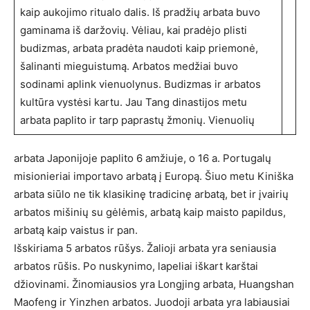
kaip aukojimo ritualo dalis. Iš pradžių arbata buvo
gaminama iš daržovių. Vėliau, kai pradėjo plisti
budizmas, arbata pradėta naudoti kaip priemonė,
šalinanti mieguistumą. Arbatos medžiai buvo
sodinami aplink vienuolynus. Budizmas ir arbatos
kultūra vystėsi kartu. Jau Tang dinastijos metu
arbata paplito ir tarp paprastų žmonių. Vienuolių
arbata Japonijoje paplito 6 amžiuje, o 16 a. Portugalų
misionieriai importavo arbatą į Europą. Šiuo metu Kiniška
arbata siūlo ne tik klasikinę tradicinę arbatą, bet ir įvairių
arbatos mišinių su gėlėmis, arbatą kaip maisto papildus,
arbatą kaip vaistus ir pan.
Išskiriama 5 arbatos rūšys. Žalioji arbata yra seniausia
arbatos rūšis. Po nuskynimo, lapeliai iškart karštai
džiovinami. Žinomiausios yra Longjing arbata, Huangshan
Maofeng ir Yinzhen arbatos. Juodoji arbata yra labiausiai