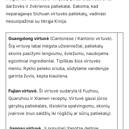
daržovės ir žvėrienos patiekalai. Sakoma, kad
neparagavęs Sichuan virtuvės patiekalų, vadinasi
nesusipažinai su tikrąja Kinija.
Guangdong virtuvė
(Cantonese / Kantono virtuvė).
Šią virtuvę labai mėgsta užsieniečiai; patiekalų
skonis pasižymi lengvumu, šviežumu, naudojama
egzotiniai ingredientai. Tipiškas šios virtuvės
meniu: Ryklio peleko sriuba, sūdytame vandenyje
garinta žuvis, kepta kiauliena.
Fujian virtuvė.
Ši virtuvė sudaryta iš Fuzhou,
Quanzhou ir Xiamen receptų. Virtuvė gausi jūros
gėrybių patiekalais, išsiskiria spalvingumu, skonių
įvairove (nuo saldžių iki rūgščių ar sūrių patiekalų).
Jiangsu virtuvė.
Ji populiari Yangtze deltoje.