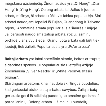
mėgstama užsieniečių. Žinomiausios yra „Qi Hong“, „Dian
Hong“ ir „Ying Hong“. Oolong arbata tai žalios ir juodos
arbatų mišinys, ši arbatos rūšis vis labiau populiarėja. Šiai
arbatai naudojami lapeliai iš Fujian, Guangdong ir Taivano
rajonų. Aromatinė arbata populiariausia šiaurės Kinijoje.
Jai paruošti naudojama žalioji arbata, rožių, jazminų,
orchidėjų ar slyvų žiedai. Granuliuota arbata gali būti tiek
juodoji, tiek žalioji. Populiariausia yra „Pu‘er arbata“.
Baltoji arbata
yra labai specifinio skonio, baltos ar truputį
sidabrinės spalvos. Ji populiariausia Pietryčių Azijoje.
Žinomiausia „Silver Needle“ ir „White Peony/Baltasis
bijūnas“.
Skirtingom arbatoms kinai naudoja skirtingus puodelius,
kad geriausiai atsiskleistų arbatos savybės. Žalią arbatą
geriausia gerti iš stiklinių puodelių, aromatinė geriama iš
porcelianinių, Oolong arbata – iš molinių puodelių.