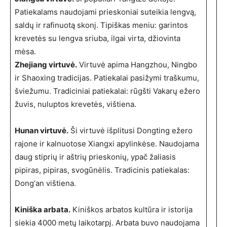
Patiekalams naudojami prieskoniai suteikia lengvą,
saldų ir rafinuotą skonį. Tipiškas meniu: garintos
krevetės su lengva sriuba, ilgai virta, džiovinta
mėsa.
Zhejiang virtuvė.
Virtuvė apima Hangzhou, Ningbo
ir Shaoxing tradicijas. Patiekalai pasižymi traškumu,
šviežumu. Tradiciniai patiekalai: rūgšti Vakarų ežero
žuvis, nuluptos krevetės, vištiena.
Hunan virtuvė.
Ši virtuvė išplitusi Dongting ežero
rajone ir kalnuotose Xiangxi apylinkėse. Naudojama
daug stiprių ir aštrių prieskonių, ypač žaliasis
pipiras, pipiras, svogūnėlis. Tradicinis patiekalas:
Dong‘an vištiena.
Kiniška arbata.
Kiniškos arbatos kultūra ir istorija
siekia 4000 metų laikotarpį. Arbata buvo naudojama