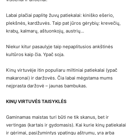
Labai plačiai paplitę žuvų patiekalai: kiniško ešerio,
plekšnės, kardžuvės. Taip pat jūros gėrybių: krevečių,
krabų, kalmarų, aštuonkojų, austrių…
Niekur kitur pasaulyje taip nepaplitusios ankštinės
kultūros kaip čia. Ypač soja.
Kinų virtuvėje itin populiaru miltiniai patiekalai (ypač
makaronai) ir daržovės. Čia labai mėgstama mums
neįprasta daržovė – jaunas bambukas.
KINŲ VIRTUVĖS TAISYKLĖS
Gaminamas maistas turi būti ne tik skanus, bet ir
vertingas (kartais ir gydomasis). Kai kurie kinų patiekalai
ir gėrimai, pasižymintys ypatingu aštrumu, yra arba