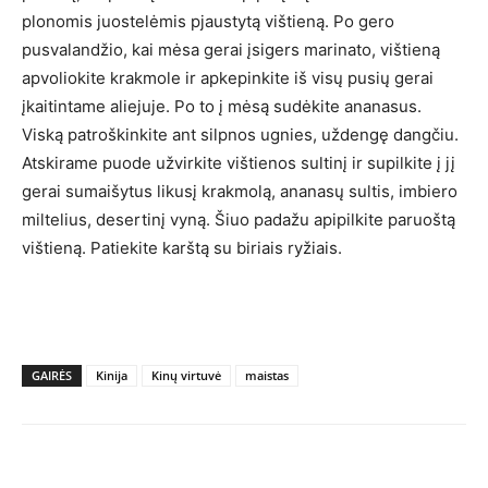
plonomis juostelėmis pjaustytą vištieną. Po gero
pusvalandžio, kai mėsa gerai įsigers marinato, vištieną
apvoliokite krakmole ir apkepinkite iš visų pusių gerai
įkaitintame aliejuje. Po to į mėsą sudėkite ananasus.
Viską patroškinkite ant silpnos ugnies, uždengę dangčiu.
Atskirame puode užvirkite vištienos sultinį ir supilkite į jį
gerai sumaišytus likusį krakmolą, ananasų sultis, imbiero
miltelius, desertinį vyną. Šiuo padažu apipilkite paruoštą
vištieną. Patiekite karštą su biriais ryžiais.
GAIRĖS
Kinija
Kinų virtuvė
maistas