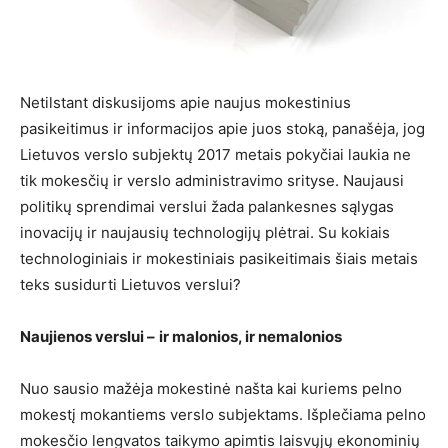
Netilstant diskusijoms apie naujus mokestinius
pasikeitimus ir informacijos apie juos stoką, panašėja, jog
Lietuvos verslo subjektų 2017 metais pokyčiai laukia ne
tik mokesčių ir verslo administravimo srityse. Naujausi
politikų sprendimai verslui žada palankesnes sąlygas
inovacijų ir naujausių technologijų plėtrai. Su kokiais
technologiniais ir mokestiniais pasikeitimais šiais metais
teks susidurti Lietuvos verslui?
Naujienos verslui
–
ir malonios, ir nemalonios
Nuo sausio mažėja mokestinė našta kai kuriems pelno
mokestį mokantiems verslo subjektams. Išplečiama pelno
mokesčio lengvatos taikymo apimtis laisvųjų ekonominių