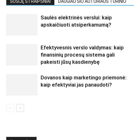
SUSIJĘ STRAIPSNIAI
DAUGIAU ŠIO AUTORIAUS TURINIO
Saulės elektrinės verslui: kaip
apskaičiuoti atsiperkamumą?
Efektyvesnis verslo valdymas: kaip
finansinių procesų sistema gali
pakeisti jūsų kasdienybę
Dovanos kaip marketingo priemonė:
kaip efektyviai jas panaudoti?