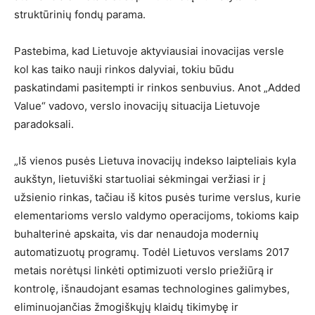
struktūrinių fondų parama.
Pastebima, kad Lietuvoje aktyviausiai inovacijas versle
kol kas taiko nauji rinkos dalyviai, tokiu būdu
paskatindami pasitempti ir rinkos senbuvius. Anot „Added
Value“ vadovo, verslo inovacijų situacija Lietuvoje
paradoksali.
„Iš vienos pusės Lietuva inovacijų indekso laipteliais kyla
aukštyn, lietuviški startuoliai sėkmingai veržiasi ir į
užsienio rinkas, tačiau iš kitos pusės turime verslus, kurie
elementarioms verslo valdymo operacijoms, tokioms kaip
buhalterinė apskaita, vis dar nenaudoja modernių
automatizuotų programų. Todėl Lietuvos verslams 2017
metais norėtųsi linkėti optimizuoti verslo priežiūrą ir
kontrolę, išnaudojant esamas technologines galimybes,
eliminuojančias žmogiškųjų klaidų tikimybę ir