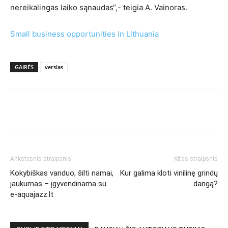
nereikalingas laiko sąnaudas“,- teigia A. Vainoras.
Small business opportunities in Lithuania
GAIRĖS
verslas
Ankstesnis straipsnis
Kitas straipsnis
Kokybiškas vanduo, šilti namai,
Kur galima kloti vinilinę grindų
jaukumas – įgyvendinama su
dangą?
e-aquajazz.lt