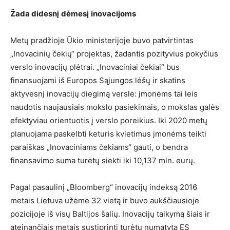
Ž
ada didesn
į
d
ė
mes
į
inovacijoms
Metų pradžioje Ūkio ministerijoje buvo patvirtintas
„Inovacinių čekių“ projektas, žadantis pozityvius pokyčius
verslo inovacijų plėtrai. „Inovaciniai čekiai“ bus
finansuojami iš Europos Sąjungos lėšų ir skatins
aktyvesnį inovacijų diegimą versle: įmonėms tai leis
naudotis naujausiais mokslo pasiekimais, o mokslas galės
efektyviau orientuotis į verslo poreikius. Iki 2020 metų
planuojama paskelbti keturis kvietimus įmonėms teikti
paraiškas „Inovaciniams čekiams“ gauti, o bendra
finansavimo suma turėtų siekti iki 10,137 mln. eurų.
Pagal pasaulinį „Bloomberg“ inovacijų indeksą 2016
metais Lietuva užėmė 32 vietą ir buvo aukščiausioje
pozicijoje iš visų Baltijos šalių. Inovacijų taikymą šiais ir
ateinančiais metais sustiprinti turėtų numatyta ES