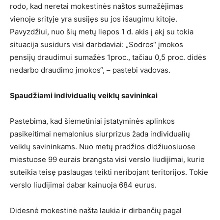
rodo, kad neretai mokestinės naštos sumažėjimas
vienoje srityje yra susijęs su jos išaugimu kitoje.
Pavyzdžiui, nuo šių metų liepos 1 d. akis į akį su tokia
situacija susidurs visi darbdaviai: „Sodros“ įmokos
pensijų draudimui sumažės 1proc., tačiau 0,5 proc. didės
nedarbo draudimo įmokos“, – pastebi vadovas.
Spaud
ž
iami individuali
ų
veikl
ų
savininkai
Pastebima, kad šiemetiniai įstatyminės aplinkos
pasikeitimai nemalonius siurprizus žada individualių
veiklų savininkams. Nuo metų pradžios didžiuosiuose
miestuose 99 eurais brangsta visi verslo liudijimai, kurie
suteikia teisę paslaugas teikti neribojant teritorijos. Tokie
verslo liudijimai dabar kainuoja 684 eurus.
Didesnė mokestinė našta laukia ir dirbančių pagal