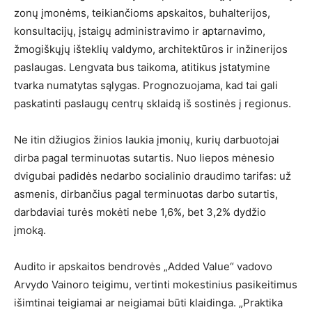
zonų įmonėms, teikiančioms apskaitos, buhalterijos,
konsultacijų, įstaigų administravimo ir aptarnavimo,
žmogiškųjų išteklių valdymo, architektūros ir inžinerijos
paslaugas. Lengvata bus taikoma, atitikus įstatymine
tvarka numatytas sąlygas. Prognozuojama, kad tai gali
paskatinti paslaugų centrų sklaidą iš sostinės į regionus.
Ne itin džiugios žinios laukia įmonių, kurių darbuotojai
dirba pagal terminuotas sutartis. Nuo liepos mėnesio
dvigubai padidės nedarbo socialinio draudimo tarifas: už
asmenis, dirbančius pagal terminuotas darbo sutartis,
darbdaviai turės mokėti nebe 1,6%, bet 3,2% dydžio
įmoką.
Audito ir apskaitos bendrovės „Added Value“ vadovo
Arvydo Vainoro teigimu, vertinti mokestinius pasikeitimus
išimtinai teigiamai ar neigiamai būti klaidinga. „Praktika