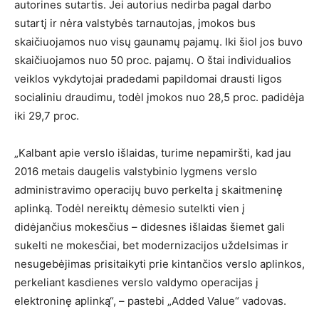
autorines sutartis. Jei autorius nedirba pagal darbo
sutartį ir nėra valstybės tarnautojas, įmokos bus
skaičiuojamos nuo visų gaunamų pajamų. Iki šiol jos buvo
skaičiuojamos nuo 50 proc. pajamų. O štai individualios
veiklos vykdytojai pradedami papildomai drausti ligos
socialiniu draudimu, todėl įmokos nuo 28,5 proc. padidėja
iki 29,7 proc.
„Kalbant apie verslo išlaidas, turime nepamiršti, kad jau
2016 metais daugelis valstybinio lygmens verslo
administravimo operacijų buvo perkelta į skaitmeninę
aplinką. Todėl nereiktų dėmesio sutelkti vien į
didėjančius mokesčius – didesnes išlaidas šiemet gali
sukelti ne mokesčiai, bet modernizacijos uždelsimas ir
nesugebėjimas prisitaikyti prie kintančios verslo aplinkos,
perkeliant kasdienes verslo valdymo operacijas į
elektroninę aplinką“, – pastebi „Added Value“ vadovas.