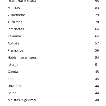
Drabužiai ir mada
95
Maistas
83
Visuomenė
79
Turizmas
70
Internetas
64
Reklama
64
Aplinka
57
Pramogos
56
Hobis ir pramogos
54
Istorija
51
Gamta
45
Seo
45
Dovanos
44
Baldai
44
Maistas ir gėrimai
40