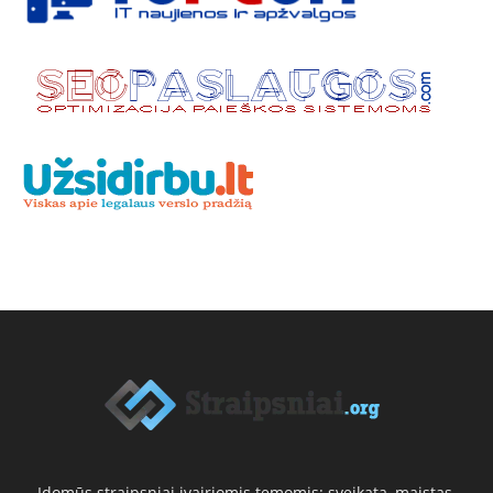
Įdomūs straipsniai įvairiomis temomis: sveikata, maistas,