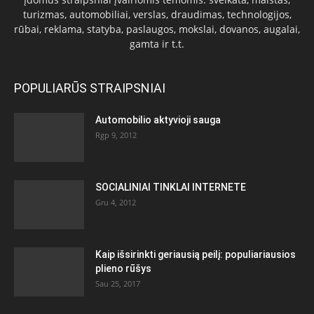
turizmas, automobiliai, verslas, draudimas, technologijos,
rūbai, reklama, statyba, paslaugos, mokslai, dovanos, augalai,
gamta ir t.t.
POPULIARŪS STRAIPSNIAI
Automobilio aktyvioji sauga
Rgp 9, 2012
SOCIALINIAI TINKLAI INTERNETE
Gru 4, 2012
Kaip išsirinkti geriausią peilį: populiariausios
plieno rūšys
Sau 25, 2017