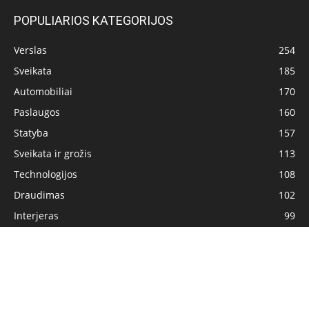
POPULIARIOS KATEGORIJOS
Verslas
254
Sveikata
185
Automobiliai
170
Paslaugos
160
Statyba
157
Sveikata ir grožis
113
Technologijos
108
Draudimas
102
Interjeras
99
Pagrindinis
Privatumo politika
Turinio naudojimo sąlygos
Kontaktai
© Visos teisės saugomos