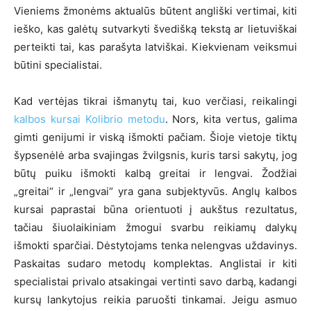
Vieniems žmonėms aktualūs būtent angliški vertimai, kiti
ieško, kas galėtų sutvarkyti švedišką tekstą ar lietuviškai
perteikti tai, kas parašyta latviškai. Kiekvienam veiksmui
būtini specialistai.
Kad vertėjas tikrai išmanytų tai, kuo verčiasi, reikalingi
kalbos kursai Kolibrio metodu
. Nors, kita vertus, galima
gimti genijumi ir viską išmokti pačiam. Šioje vietoje tiktų
šypsenėlė arba svajingas žvilgsnis, kuris tarsi sakytų, jog
būtų puiku išmokti kalbą greitai ir lengvai. Žodžiai
„greitai“ ir „lengvai“ yra gana subjektyvūs. Anglų kalbos
kursai paprastai būna orientuoti į aukštus rezultatus,
tačiau šiuolaikiniam žmogui svarbu reikiamų dalykų
išmokti sparčiai. Dėstytojams tenka nelengvas uždavinys.
Paskaitas sudaro metodų komplektas. Anglistai ir kiti
specialistai privalo atsakingai vertinti savo darbą, kadangi
kursų lankytojus reikia paruošti tinkamai. Jeigu asmuo