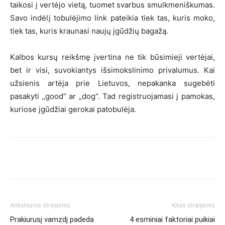
taikosi į vertėjo vietą, tuomet svarbus smulkmeniškumas.
Savo indėlį tobulėjimo link pateikia tiek tas, kuris moko,
tiek tas, kuris kraunasi naujų įgūdžių bagažą.
Kalbos kursų reikšmę įvertina ne tik būsimieji vertėjai,
bet ir visi, suvokiantys išsimokslinimo privalumus. Kai
užsienis artėja prie Lietuvos, nepakanka sugebėti
pasakyti „good“ ar „dog“. Tad registruojamasi į pamokas,
kuriose įgūdžiai gerokai patobulėja.
Ankstesnis straipsnis
Kitas straipsnis
Prakiurusį vamzdį padeda
4 esminiai faktoriai puikiai