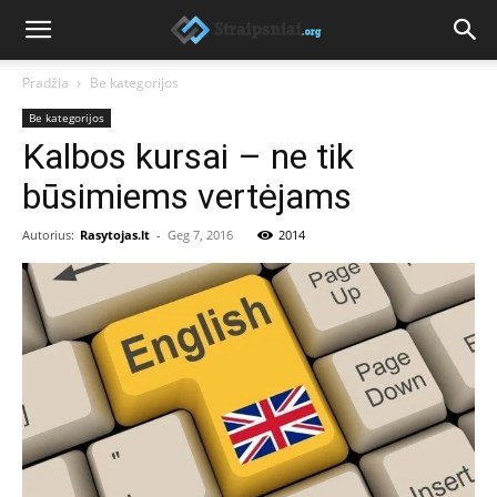
Pradžia
Be kategorijos
Be kategorijos
Kalbos kursai – ne tik
būsimiems vertėjams
Autorius:
Rasytojas.lt
-
Geg 7, 2016
2014