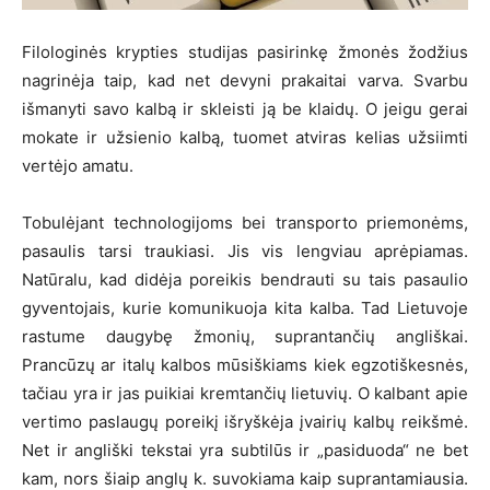
Filologinės krypties studijas pasirinkę žmonės žodžius
nagrinėja taip, kad net devyni prakaitai varva. Svarbu
išmanyti savo kalbą ir skleisti ją be klaidų. O jeigu gerai
mokate ir užsienio kalbą, tuomet atviras kelias užsiimti
vertėjo amatu.
Tobulėjant technologijoms bei transporto priemonėms,
pasaulis tarsi traukiasi. Jis vis lengviau aprėpiamas.
Natūralu, kad didėja poreikis bendrauti su tais pasaulio
gyventojais, kurie komunikuoja kita kalba. Tad Lietuvoje
rastume daugybę žmonių, suprantančių angliškai.
Prancūzų ar italų kalbos mūsiškiams kiek egzotiškesnės,
tačiau yra ir jas puikiai kremtančių lietuvių. O kalbant apie
vertimo paslaugų poreikį išryškėja įvairių kalbų reikšmė.
Net ir angliški tekstai yra subtilūs ir „pasiduoda“ ne bet
kam, nors šiaip anglų k. suvokiama kaip suprantamiausia.