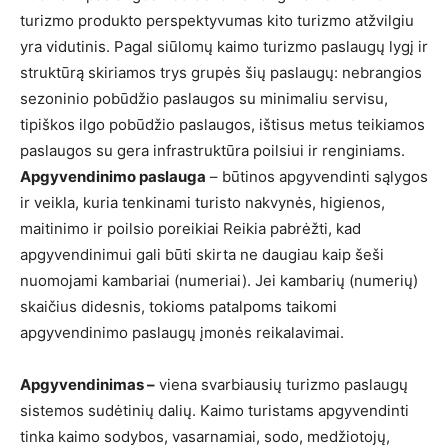
turizmo produkto perspektyvumas kito turizmo atžvilgiu
yra vidutinis. Pagal siūlomų kaimo turizmo paslaugų lygį ir
struktūrą skiriamos trys grupės šių paslaugų: nebrangios
sezoninio pobūdžio paslaugos su minimaliu servisu,
tipiškos ilgo pobūdžio paslaugos, ištisus metus teikiamos
paslaugos su gera infrastruktūra poilsiui ir renginiams.
Apgyvendinimo paslauga
– būtinos apgyvendinti sąlygos
ir veikla, kuria tenkinami turisto nakvynės, higienos,
maitinimo ir poilsio poreikiai Reikia pabrėžti, kad
apgyvendinimui gali būti skirta ne daugiau kaip šeši
nuomojami kambariai (numeriai). Jei kambarių (numerių)
skaičius didesnis, tokioms patalpoms taikomi
apgyvendinimo paslaugų įmonės reikalavimai.
Apgyvendinimas –
viena svarbiausių turizmo paslaugų
sistemos sudėtinių dalių. Kaimo turistams apgyvendinti
tinka kaimo sodybos, vasarnamiai, sodo, medžiotojų,