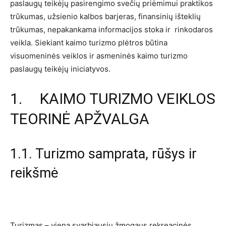
paslaugų teikėjų pasirengimo svečių priėmimui praktikos
trūkumas, užsienio kalbos barjeras, finansinių išteklių
trūkumas, nepakankama informacijos stoka ir rinkodaros
veikla. Siekiant kaimo turizmo plėtros būtina
visuomeninės veiklos ir asmeninės kaimo turizmo
paslaugų teikėjų iniciatyvos.
1. KAIMO TURIZMO VEIKLOS
TEORINĖ APŽVALGA
1.1. Turizmo samprata, rūšys ir
reikšmė
Turizmas – viena svarbiausių žmogaus rekreacinės