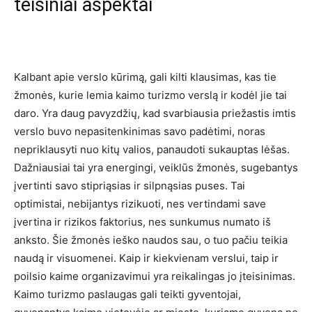
teisiniai aspektai
Kalbant apie verslo kūrimą, gali kilti klausimas, kas tie
žmonės, kurie lemia kaimo turizmo verslą ir kodėl jie tai
daro. Yra daug pavyzdžių, kad svarbiausia priežastis imtis
verslo buvo nepasitenkinimas savo padėtimi, noras
nepriklausyti nuo kitų valios, panaudoti sukauptas lėšas.
Dažniausiai tai yra energingi, veiklūs žmonės, sugebantys
įvertinti savo stipriąsias ir silpnąsias puses. Tai
optimistai, nebijantys rizikuoti, nes vertindami save
įvertina ir rizikos faktorius, nes sunkumus numato iš
anksto. Šie žmonės ieško naudos sau, o tuo pačiu teikia
naudą ir visuomenei. Kaip ir kiekvienam verslui, taip ir
poilsio kaime organizavimui yra reikalingas jo įteisinimas.
Kaimo turizmo paslaugas gali teikti gyventojai,