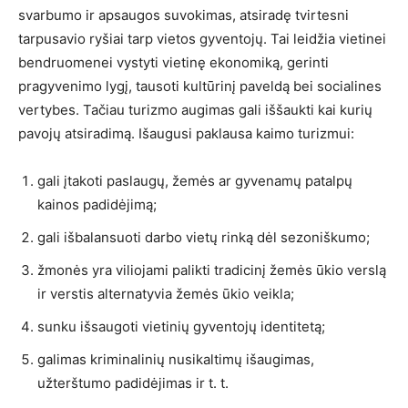
svarbumo ir apsaugos suvokimas, atsiradę tvirtesni
tarpusavio ryšiai tarp vietos gyventojų. Tai leidžia vietinei
bendruomenei vystyti vietinę ekonomiką, gerinti
pragyvenimo lygį, tausoti kultūrinį paveldą bei socialines
vertybes. Tačiau turizmo augimas gali iššaukti kai kurių
pavojų atsiradimą. Išaugusi paklausa kaimo turizmui:
gali įtakoti paslaugų, žemės ar gyvenamų patalpų
kainos padidėjimą;
gali išbalansuoti darbo vietų rinką dėl sezoniškumo;
žmonės yra viliojami palikti tradicinį žemės ūkio verslą
ir verstis alternatyvia žemės ūkio veikla;
sunku išsaugoti vietinių gyventojų identitetą;
galimas kriminalinių nusikaltimų išaugimas,
užterštumo padidėjimas ir t. t.