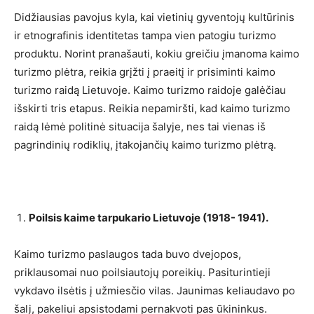
Didžiausias pavojus kyla, kai vietinių gyventojų kultūrinis
ir etnografinis identitetas tampa vien patogiu turizmo
produktu. Norint pranašauti, kokiu greičiu įmanoma kaimo
turizmo plėtra, reikia grįžti į praeitį ir prisiminti kaimo
turizmo raidą Lietuvoje. Kaimo turizmo raidoje galėčiau
išskirti tris etapus. Reikia nepamiršti, kad kaimo turizmo
raidą lėmė politinė situacija šalyje, nes tai vienas iš
pagrindinių rodiklių, įtakojančių kaimo turizmo plėtrą.
Poilsis kaime tarpukario Lietuvoje (1918- 1941).
Kaimo turizmo paslaugos tada buvo dvejopos,
priklausomai nuo poilsiautojų poreikių. Pasiturintieji
vykdavo ilsėtis į užmiesčio vilas. Jaunimas keliaudavo po
šalį, pakeliui apsistodami pernakvoti pas ūkininkus.