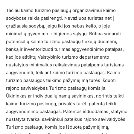
Tačiau kaimo turizmo paslaugų organizavimui kaimo
sodybose reikia pasirengti. Nevažiuos turistas net į
gražiausią sodybą, jeigu iki jos nebus kelio, o joje –
minimalių gyvenimo ir higienos sąlygų. Būtina sudaryti
potencialių kaimo turizmo paslaugų tiekėjų duomenų
banką ir inventorizuoti turimas apgyvendinimo patalpas,
kad jos atitiktų Valstybinio turizmo departamento
nustatytus minimalius reikalavimus patalpoms turistams
apgyvendinti, teikiant kaimo turizmo paslaugas. Kaimo
turizmo paslaugos teikimo pažymėjimą turės išduoti
rajono savivaldybės Turizmo paslaugų komisija.
Ūkininkas ar individualių namų savininkas, norintis teikti
kaimo turizmo paslaugą, privalės turėti patentą teikti
apgyvendinimo paslaugas. Patentas išduodamas įstatymo
nustatyta tvarka, savininkui pateikus rajono savivaldybės
Turizmo paslaugų komisijos išduotą pažymėjimą,