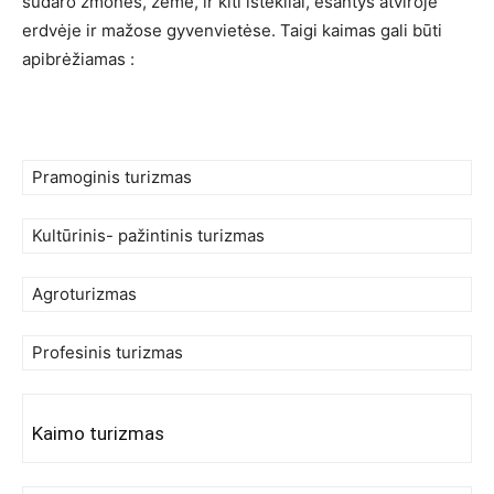
sudaro žmonės, žemė, ir kiti ištekliai, esantys atviroje
erdvėje ir mažose gyvenvietėse. Taigi kaimas gali būti
apibrėžiamas :
Pramoginis turizmas
Kultūrinis- pažintinis turizmas
Agroturizmas
Profesinis turizmas
Kaimo turizmas