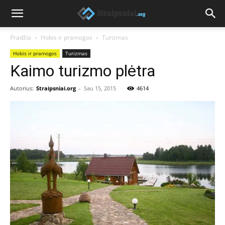
Pradžia
Hobis ir pramogos
Turizmas
Hobis ir pramogos
Turizmas
Kaimo turizmo plėtra
Autorius:
Straipsniai.org
-
Sau 15, 2015
4614