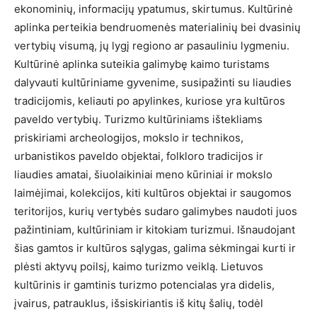
ekonominių, informacijų ypatumus, skirtumus. Kultūrinė
aplinka perteikia bendruomenės materialinių bei dvasinių
vertybių visumą, jų lygį regiono ar pasauliniu lygmeniu.
Kultūrinė aplinka suteikia galimybę kaimo turistams
dalyvauti kultūriniame gyvenime, susipažinti su liaudies
tradicijomis, keliauti po apylinkes, kuriose yra kultūros
paveldo vertybių. Turizmo kultūriniams ištekliams
priskiriami archeologijos, mokslo ir technikos,
urbanistikos paveldo objektai, folkloro tradicijos ir
liaudies amatai, šiuolaikiniai meno kūriniai ir mokslo
laimėjimai, kolekcijos, kiti kultūros objektai ir saugomos
teritorijos, kurių vertybės sudaro galimybes naudoti juos
pažintiniam, kultūriniam ir kitokiam turizmui. Išnaudojant
šias gamtos ir kultūros sąlygas, galima sėkmingai kurti ir
plėsti aktyvų poilsį, kaimo turizmo veiklą. Lietuvos
kultūrinis ir gamtinis turizmo potencialas yra didelis,
įvairus, patrauklus, išsiskiriantis iš kitų šalių, todėl