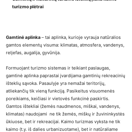
turizmo plėtrai
Gamtinė aplinka
– tai aplinka, kurioje vyrauja natūralios
gamtos elementų visuma: klimatas, atmosfera, vandenys,
reljefas, augalija, gyvūnija.
Formuojant turizmo sistemas ir teikiant paslaugas,
gamtinė aplinka paprastai įvardijama gamtinių rekreacinių
išteklių sąvoka. Pasaulyje yra nemažai teritorijų,
atliekančių tik vieną funkciją. Pasikeitus visuomenės
poreikiams, keičiasi ir vietovės funkcinė paskirtis.
Gamtos ištekliai (žemės naudmenos, miškai, vandenys,
klimatas) naudojami ne tik žemės, miškų ir žuvininkystės
ūkiuose, bet ir rekreacijai. Kaimo turizmas vyksta ne tik
kaimo (t.y. iš dalies urbanizuotame), bet ir natūraliame