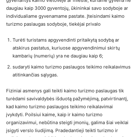
gyvenantys kaimo vietovėje ar mieste, kuriame gyvena ne
daugiau kaip 3000 gyventojų, ūkininkai savo sodyboje ar
individualiame gyvenamame pastate. Įteisindami kaimo
turizmo paslaugas sodyboje, tiekėjai privalo
Turėti turistams apgyvendinti pritaikytą sodybą ar
atskirus pastatus, kuriuose apgyvendinimui skirtų
kambarių (numerių) yra ne daugiau kaip 6;
sudaryti kaimo turizmo paslaugos teikimo reikalavimus
atitinkančias sąlygas.
Fiziniai asmenys gali teikti kaimo turizmo paslaugas tik
turėdami savivaldybės išduotą pažymėjimą, patvirtinantį,
kad kaimo turizmo paslaugos teikimo reikalavimai
įvykdyti. Poilsiui kaime, kaip ir kaimo turizmo
organizavimui, nebūtina steigti įmonių, galima šiai veiklai
įsigyti verslo liudijimą. Pradedantieji teikti turizmo ir