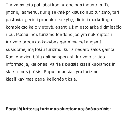
Turizmas taip pat labai konkurencinga industrija. Tų
įmonių, asmenų, kurių sėkmė priklauso nuo turizmo, turi
pastoviai gerinti produkto kokybę, didinti marketingo
komplekso kaip vietovė, esanti už miesto arba didmiesčio
ribų. Pasaulinės turizmo tendencijos yra nukreiptos į
turizmo produkto kokybės gerinimą bei augantį
susidomėjimą tokiu turizmu, kuris nedaro žalos gamtai.
Kad lengviau būtų galima operuoti turizmo srities
informacija, kelionės įvairiais būdais klasifikuojamos ir
skirstomos į rūšis. Populiariausias yra turizmo
klasifikavimas pagal kelionės tikslą.
Pagal šį kriterijų turizmas skirstomas į šešias rūšis: