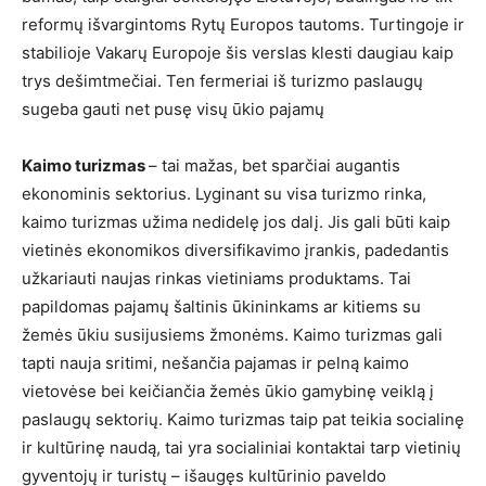
reformų išvargintoms Rytų Europos tautoms. Turtingoje ir
stabilioje Vakarų Europoje šis verslas klesti daugiau kaip
trys dešimtmečiai. Ten fermeriai iš turizmo paslaugų
sugeba gauti net pusę visų ūkio pajamų
Kaimo turizmas
– tai mažas, bet sparčiai augantis
ekonominis sektorius. Lyginant su visa turizmo rinka,
kaimo turizmas užima nedidelę jos dalį. Jis gali būti kaip
vietinės ekonomikos diversifikavimo įrankis, padedantis
užkariauti naujas rinkas vietiniams produktams. Tai
papildomas pajamų šaltinis ūkininkams ar kitiems su
žemės ūkiu susijusiems žmonėms. Kaimo turizmas gali
tapti nauja sritimi, nešančia pajamas ir pelną kaimo
vietovėse bei keičiančia žemės ūkio gamybinę veiklą į
paslaugų sektorių. Kaimo turizmas taip pat teikia socialinę
ir kultūrinę naudą, tai yra socialiniai kontaktai tarp vietinių
gyventojų ir turistų – išaugęs kultūrinio paveldo