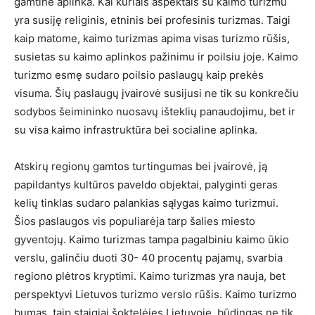
gamtinė aplinka. Kai kuriais aspektais su kaimo turizmu
yra susiję religinis, etninis bei profesinis turizmas. Taigi
kaip matome, kaimo turizmas apima visas turizmo rūšis,
susietas su kaimo aplinkos pažinimu ir poilsiu joje. Kaimo
turizmo esmę sudaro poilsio paslaugų kaip prekės
visuma. Šių paslaugų įvairovė susijusi ne tik su konkrečiu
sodybos šeimininko nuosavų išteklių panaudojimu, bet ir
su visa kaimo infrastruktūra bei socialine aplinka.
Atskirų regionų gamtos turtingumas bei įvairovė, ją
papildantys kultūros paveldo objektai, palyginti geras
kelių tinklas sudaro palankias sąlygas kaimo turizmui.
Šios paslaugos vis populiarėja tarp šalies miesto
gyventojų. Kaimo turizmas tampa pagalbiniu kaimo ūkio
verslu, galinčiu duoti 30- 40 procentų pajamų, svarbia
regiono plėtros kryptimi. Kaimo turizmas yra nauja, bet
perspektyvi Lietuvos turizmo verslo rūšis. Kaimo turizmo
bumas, taip staigiai šoktelėjęs Lietuvoje, būdingas ne tik