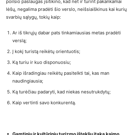
poilsio paslaugas įsitikino, kad net ir turint pakankamai
lėšų, negalima pradėti šio verslo, neišsiaiškinus kai kurių
svarbių sąlygų, tokių kaip:
Ar iš tikrųjų dabar pats tinkamiausias metas pradėti
verslą;
Į kokį turistą reikėtų orientuotis;
Ką turiu ir kuo disponuosiu;
Kaip išradingiau reikėtų pasitelkti tai, kas man
naudingiausia;
Ką turėčiau padaryti, kad niekas nesutrukdytų;
Kaip vertinti savo konkurentą.
Gamtinių ir kultūrinių turizmo išteklių įtaka kaimo