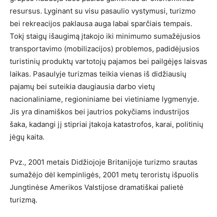
resursus. Lyginant su visu pasaulio vystymusi, turizmo
bei rekreacijos paklausa auga labai sparčiais tempais.
Tokį staigų išaugimą įtakojo iki minimumo sumažėjusios
transportavimo (mobilizacijos) problemos, padidėjusios
turistinių produktų vartotojų pajamos bei pailgėjęs laisvas
laikas. Pasaulyje turizmas teikia vienas iš didžiausių
pajamų bei suteikia daugiausia darbo vietų
nacionaliniame, regioniniame bei vietiniame lygmenyje.
Jis yra dinamiškos bei jautrios pokyčiams industrijos
šaka, kadangi jį stipriai įtakoja katastrofos, karai, politinių
jėgų kaita.
Pvz., 2001 metais Didžiojoje Britanijoje turizmo srautas
sumažėjo dėl kempinligės, 2001 metų teroristų išpuolis
Jungtinėse Amerikos Valstijose dramatiškai palietė
turizmą.