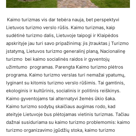
Kaimo turizmas vis dar tebėra nauja, bet perspektyvi
Lietuvos turizmo verslo rūšis. Kaimo turizmas, kaip
sudėtinė turizmo dalis, Lietuvoje taipogi ir Klaipėdos
apskrityje jau turi savo pripažinimą: jis įtrauktas į Turizmo
įstatymą, Lietuvos turizmo generalinį planą, Nacionalinę
turizmo bei kaimo socialinės raidos ir gyventojų
užimtumo programas. Parengta Kaimo turizmo plėtros
programa. Kaimo turizmo verslas turi nemažai ypatumų,
lyginant su kitomis turizmo verslo rūšimis. Tai gamtinis,
ekologinis ir kultūrinis, socialinis ir politinis reiškinys.
Kaimo gyventojams tai alternatyvi žemės ūkio šaka.
Kaimo turizmo sodybų skaičiaus augimas rodo, kad
ateityje Lietuvoje bus plėtojamas vietinis turizmas. Tačiau
dažnai susiduriama su kaimo turizmo problemomis: kaimo
turizmo organizavimo įgūdžių stoka, kaimo turizmo