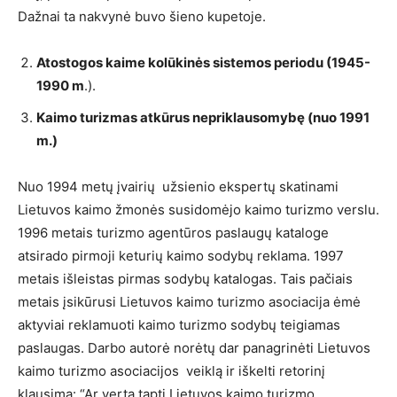
Dažnai ta nakvynė buvo šieno kupetoje.
Atostogos kaime kolūkinės sistemos periodu (1945-
1990 m
.).
Kaimo turizmas atkūrus nepriklausomybę (nuo 1991
m.)
Nuo 1994 metų įvairių užsienio ekspertų skatinami
Lietuvos kaimo žmonės susidomėjo kaimo turizmo verslu.
1996 metais turizmo agentūros paslaugų kataloge
atsirado pirmoji keturių kaimo sodybų reklama. 1997
metais išleistas pirmas sodybų katalogas. Tais pačiais
metais įsikūrusi Lietuvos kaimo turizmo asociacija ėmė
aktyviai reklamuoti kaimo turizmo sodybų teigiamas
paslaugas. Darbo autorė norėtų dar panagrinėti Lietuvos
kaimo turizmo asociacijos veiklą ir iškelti retorinį
klausimą: “Ar verta tapti Lietuvos kaimo turizmo