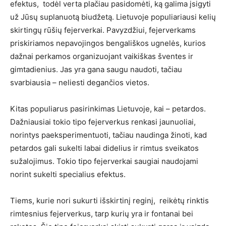
efektus, todėl verta plačiau pasidomėti, ką galima įsigyti
už Jūsų suplanuotą biudžetą. Lietuvoje populiariausi kelių
skirtingų rūšių fejerverkai. Pavyzdžiui, fejerverkams
priskiriamos nepavojingos bengališkos ugnelės, kurios
dažnai perkamos organizuojant vaikiškas šventes ir
gimtadienius. Jas yra gana saugu naudoti, tačiau
svarbiausia – neliesti degančios vietos.
Kitas populiarus pasirinkimas Lietuvoje, kai – petardos.
Dažniausiai tokio tipo fejerverkus renkasi jaunuoliai,
norintys paeksperimentuoti, tačiau naudinga žinoti, kad
petardos gali sukelti labai didelius ir rimtus sveikatos
sužalojimus. Tokio tipo fejerverkai saugiai naudojami
norint sukelti specialius efektus.
Tiems, kurie nori sukurti išskirtinį reginį, reikėtų rinktis
rimtesnius fejerverkus, tarp kurių yra ir fontanai bei