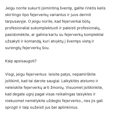
Jeigu norite sukurti įsimintiną šventę, galite rinktis kelis
skirtingo tipo fejerverkų variantus ir juos derinti
tarpusavyje. O jeigu norite, kad fejerverkai būtų
profesionaliai sukomplektuoti ir paleisti profesionalų,
pasidomėkite, ar galima kartu su fejerverkų komplektai
užsakyti ir komandą, kuri atvyktų į šventęs vietą ir
surengtų fejerverkų šou.
Kaip apsisaugoti?
Visgi, jeigu fejerverkus leisite patys, nepamirškite
įsitikinti, kad tai darote saugiai. Laikykitės atstumo ir
neleiskite fejerverkų arti žmonių. Visuomet įsitikinkite,
kad degate ugnį pagal visas reikalingas taisykles ir
niekuomet nemėtykite uždegto fejerverko., nes jis gali
sprogti ir taip sužeisti jus bei aplinkinius.