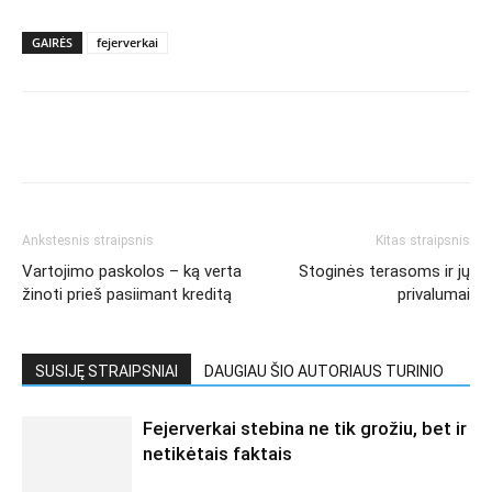
GAIRĖS
fejerverkai
Ankstesnis straipsnis
Kitas straipsnis
Vartojimo paskolos – ką verta
Stoginės terasoms ir jų
žinoti prieš pasiimant kreditą
privalumai
SUSIJĘ STRAIPSNIAI
DAUGIAU ŠIO AUTORIAUS TURINIO
Fejerverkai stebina ne tik grožiu, bet ir
netikėtais faktais