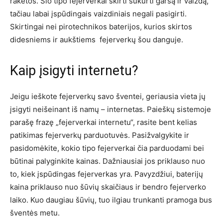
raketos. Šio tipo fejerverkai skirti sukurti garsą ir vaizdą,
tačiau labai įspūdingais vaizdiniais negali pasigirti.
Skirtingai nei pirotechnikos baterijos, kurios skirtos
didesniems ir aukštiems fejerverkų šou danguje.
Kaip įsigyti internetu?
Jeigu ieškote fejerverkų savo šventei, geriausia vieta jų
įsigyti neišeinant iš namų – internetas. Paieškų sistemoje
parašę frazę „fejerverkai internetu“, rasite bent kelias
patikimas fejerverkų parduotuvės. Pasižvalgykite ir
pasidomėkite, kokio tipo fejerverkai čia parduodami bei
būtinai palyginkite kainas. Dažniausiai jos priklauso nuo
to, kiek įspūdingas fejerverkas yra. Pavyzdžiui, baterijų
kaina priklauso nuo šūvių skaičiaus ir bendro fejerverko
laiko. Kuo daugiau šūvių, tuo ilgiau trunkanti pramoga bus
šventės metu.