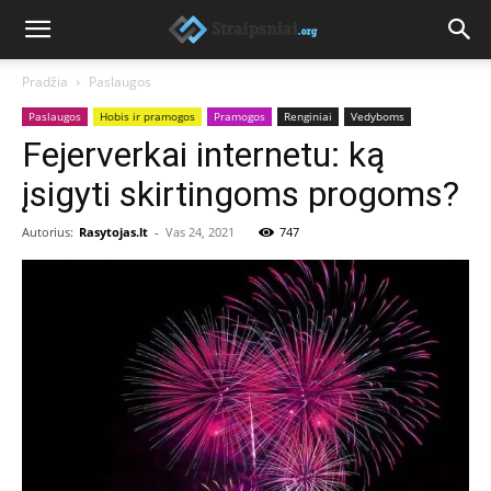
Pradžia
Paslaugos
Paslaugos
Hobis ir pramogos
Pramogos
Renginiai
Vedyboms
Fejerverkai internetu: ką
įsigyti skirtingoms progoms?
Autorius:
Rasytojas.lt
-
Vas 24, 2021
747