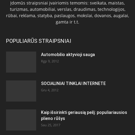
Įdomūs straipsniai įvairiomis temomis: sveikata, maistas,
turizmas, automobiliai, verslas, draudimas, technologijos,
rūbai, reklama, statyba, paslaugos, mokslai, dovanos, augalai,
gamta ir t.t.
POPULIARŪS STRAIPSNIAI
Automobilio aktyvioji sauga
Rgp 9, 2012
SOCIALINIAI TINKLAI INTERNETE
Gru 4, 2012
Kaip išsirinkti geriausią peilį: populiariausios
plieno rūšys
Sau 25, 2017