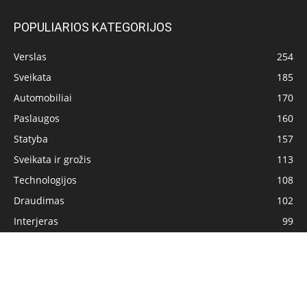
POPULIARIOS KATEGORIJOS
Verslas
254
Sveikata
185
Automobiliai
170
Paslaugos
160
Statyba
157
Sveikata ir grožis
113
Technologijos
108
Draudimas
102
Interjeras
99
Pagrindinis
Privatumo politika
Turinio naudojimo sąlygos
Kontaktai
© Visos teisės saugomos